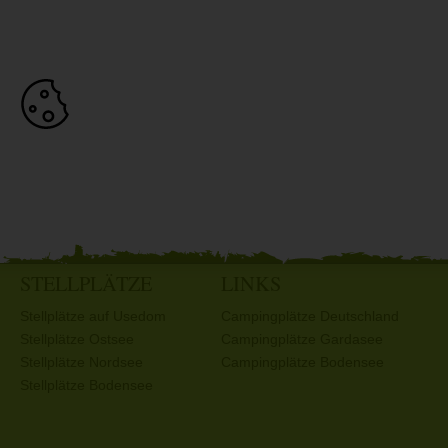
STELLPLÄTZE
LINKS
Stellplätze auf Usedom
Campingplätze Deutschland
Stellplätze Ostsee
Campingplätze Gardasee
Stellplätze Nordsee
Campingplätze Bodensee
Stellplätze Bodensee