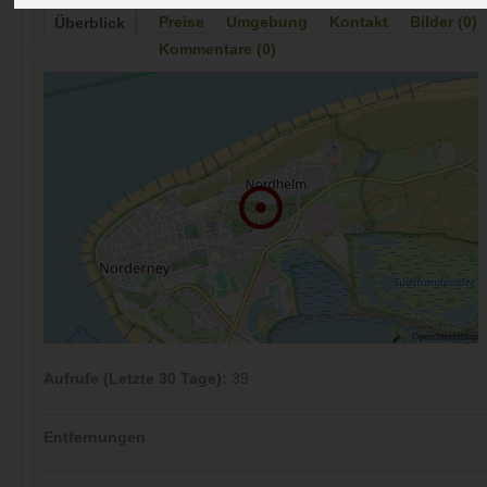
Preise
Umgebung
Kontakt
Bilder (0)
Überblick
Kommentare (0)
Aufrufe (Letzte 30 Tage):
39
Entfernungen