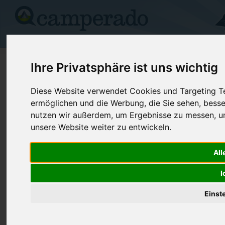
Campingplätze
Stellplätze
Kartensuche
Vermietung
Fo
>
Deutschland
>
Niedersachsen
>
Norderney
Ihre Privatsphäre ist uns wichtig
Campingplatz Booken Norderney
Diese Website verwendet Cookies und Targeting Tec
ermöglichen und die Werbung, die Sie sehen, besse
Norderney - Deutschland (Niedersachsen)
nutzen wir außerdem, um Ergebnisse zu messen, 
unsere Website weiter zu entwickeln.
Kontaktdaten:
Campingplatz Booken Norderney
All
Telefon:
04932/448
Waldweg 2
Fax:
04932/478
I
26548
Norderney
Deutschland /
Niedersachsen
Internet:
http://www.
Einst
(1157 Aufru