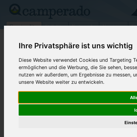
Campingplätze
Stellplätze
Kartensuche
Vermietung
Fo
>
Deutschland
>
Bayern
>
Mittelfranken
>
Heidenheim
Ihre Privatsphäre ist uns wichtig
Campingplatz Hasenmühle
Diese Website verwendet Cookies und Targeting Tec
Heidenheim - Deutschland (Bayern)
ermöglichen und die Werbung, die Sie sehen, besse
nutzen wir außerdem, um Ergebnisse zu messen, 
Kontaktdaten:
unsere Website weiter zu entwickeln.
Campingplatz Hasenmühle
Huber
Telefon:
0 98 33/ 16
All
Hechlingen
Fax:
0 98 33/ 9 
91719 Heidenheim
I
Deutschland /
Bayern
Internet:
http://www.
has...
Einst
(349 Aufrufe