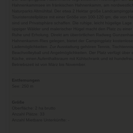
Hahnenkammsee im fränkischen Hahnenkamm, am nordwestlic
Naturparks Altmühltal. Der etwa 2 Hektar große Landcampingplat
Touristenstellplätze mit einer Größe von 100-120 qm, die von 
sind und Privatsphäre schaffen. Die ruhige, leicht hügelige Lage 
üppiger Wälder und malerischer Hügel macht den Platz zu einer
Ruhe und Erholung. Direkt am überörtlichen Radweg Gunzenha
Hahnenkamm-Ries gelegen, bietet der Campingplatz kostenlose
Lademöglichkeiten. Zur Ausstattung gehören Tennis, Tischtennis
Beachvolleyball und Angelmöglichkeiten. Der Platz verfügt über e
Küche, einen Aufenthaltsraum mit Kühlschrank und ist hundefreu
Betriebszeit ist von März bis November.
Entfernungen
See: 250 m
Größe
Oberfläche: 2 ha brutto
Anzahl Plätze: 33
Anzahl Mietbare Unterkünfte: -