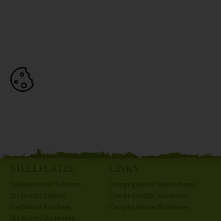
STELLPLÄTZE
LINKS
Stellplätze auf Usedom
Campingplätze Deutschland
Stellplätze Ostsee
Campingplätze Gardasee
Stellplätze Nordsee
Campingplätze Bodensee
Stellplätze Bodensee