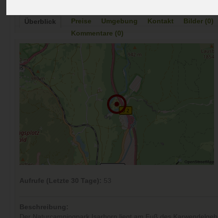
Preise
Umgebung
Kontakt
Bilder (0)
Überblick
Kommentare (0)
Aufrufe (Letzte 30 Tage):
53
Beschreibung:
Der Naturcampingpark Isarhorn liegt am Fuß des Karwendelgeb