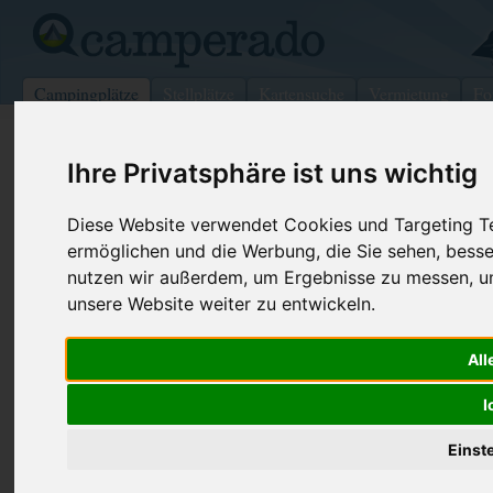
Campingplätze
Stellplätze
Kartensuche
Vermietung
Fo
>
Deutschland
>
Bayern
>
Oberbayern
>
Mittenwald
Ihre Privatsphäre ist uns wichtig
Campingplatz Isarhorn
Diese Website verwendet Cookies und Targeting Tec
Mittenwald - Deutschland (Bayern)
ermöglichen und die Werbung, die Sie sehen, besse
nutzen wir außerdem, um Ergebnisse zu messen, 
Kontaktdaten:
unsere Website weiter zu entwickeln.
Campingplatz Isarhorn
Haaf
Telefon:
+49 8823 5
All
Am Horn 4
Fax:
08823 - 80
82481
Mittenwald
I
Deutschland /
Bayern
Internet:
https://www
isarhor...
Einst
(1677 Aufru