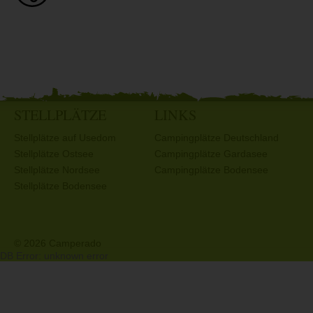
STELLPLÄTZE
LINKS
Stellplätze auf Usedom
Campingplätze Deutschland
Stellplätze Ostsee
Campingplätze Gardasee
Stellplätze Nordsee
Campingplätze Bodensee
Stellplätze Bodensee
© 2026 Camperado
DB Error: unknown error