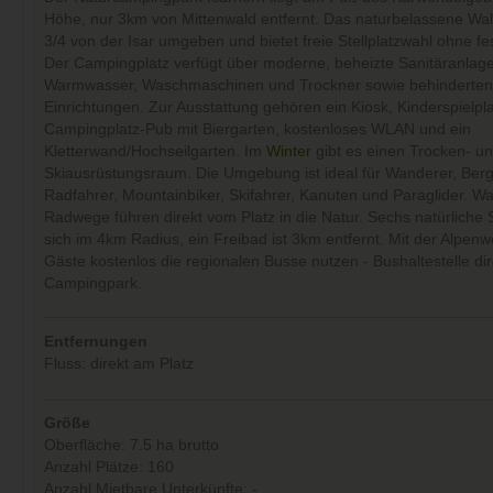
Höhe, nur 3km von Mittenwald entfernt. Das naturbelassene Wal
3/4 von der Isar umgeben und bietet freie Stellplatzwahl ohne fe
Der Campingplatz verfügt über moderne, beheizte Sanitäranlage
Warmwasser, Waschmaschinen und Trockner sowie behinderten
Einrichtungen. Zur Ausstattung gehören ein Kiosk, Kinderspielpla
Campingplatz-Pub mit Biergarten, kostenloses WLAN und ein
Kletterwand/Hochseilgarten. Im
Winter
gibt es einen Trocken- u
Skiausrüstungsraum. Die Umgebung ist ideal für Wanderer, Berg
Radfahrer, Mountainbiker, Skifahrer, Kanuten und Paraglider. W
Radwege führen direkt vom Platz in die Natur. Sechs natürliche
sich im 4km Radius, ein Freibad ist 3km entfernt. Mit der Alpen
Gäste kostenlos die regionalen Busse nutzen - Bushaltestelle di
Campingpark.
Entfernungen
Fluss: direkt am Platz
Größe
Oberfläche: 7.5 ha brutto
Anzahl Plätze: 160
Anzahl Mietbare Unterkünfte: -