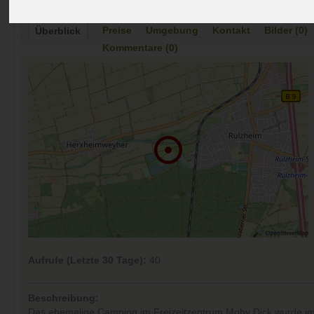
Preise
Umgebung
Kontakt
Bilder (0)
Überblick
Kommentare (0)
Aufrufe (Letzte 30 Tage):
40
Beschreibung:
Das ehemalige Camping im Freizeitzentrum Moby Dick wurde im