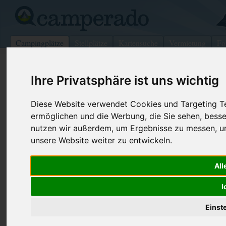
Campingplätze
Stellplätze
Kartensuche
Vermietung
Fo
>
Deutschland
>
Rheinland-Pfalz
>
Rülzheim
Ihre Privatsphäre ist uns wichtig
Campingplatz Moby Dick
Diese Website verwendet Cookies und Targeting Tec
Rülzheim - Deutschland (Rheinland-Pfalz)
ermöglichen und die Werbung, die Sie sehen, besse
nutzen wir außerdem, um Ergebnisse zu messen, 
Kontaktdaten:
unsere Website weiter zu entwickeln.
Campingplatz Moby Dick
Am See 2
Telefon:
+49 7272 7
All
76761
Rülzheim
Fax:
07272/9284
Deutschland /
Rheinland-Pfalz
I
Internet:
http://www.
laacher-...
Einst
(921 Aufrufe