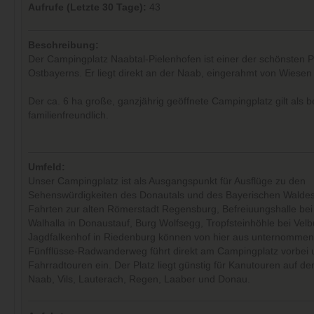
Aufrufe (Letzte 30 Tage):
43
Beschreibung:
Der Campingplatz Naabtal-Pielenhofen ist einer der schönsten P
Ostbayerns. Er liegt direkt an der Naab, eingerahmt von Wiese
Der ca. 6 ha große, ganzjährig geöffnete Campingplatz gilt als 
familienfreundlich.
Umfeld:
Unser Campingplatz ist als Ausgangspunkt für Ausflüge zu den
Sehenswürdigkeiten des Donautals und des Bayerischen Waldes 
Fahrten zur alten Römerstadt Regensburg, Befreiuungshalle bei
Walhalla in Donaustauf, Burg Wolfsegg, Tropfsteinhöhle bei Vel
Jagdfalkenhof in Riedenburg können von hier aus unternommen
Fünfflüsse-Radwanderweg führt direkt am Campingplatz vorbei u
Fahrradtouren ein. Der Platz liegt günstig für Kanutouren auf d
Naab, Vils, Lauterach, Regen, Laaber und Donau.