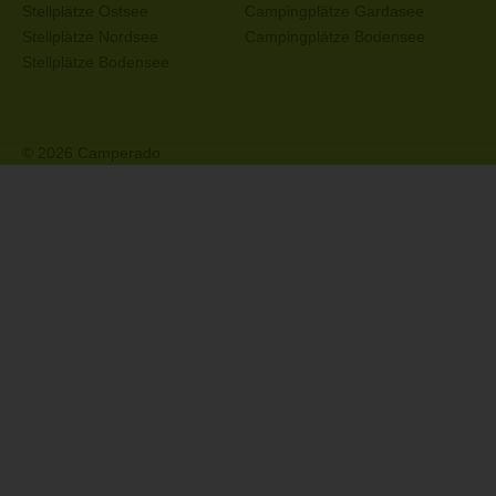
Stellplätze Ostsee
Campingplätze Gardasee
Stellplätze Nordsee
Campingplätze Bodensee
Stellplätze Bodensee
© 2026 Camperado