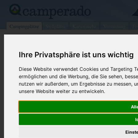
Campingplätze
Stellplätze
Kartensuche
Vermietung
Fo
>
Deutschland
>
Bayern
>
Oberpfalz
>
Pielenhofen
Ihre Privatsphäre ist uns wichtig
Campingplatz Naabtal-Pielenhofen
Pielenhofen - Deutschland (Bayern)
Diese Website verwendet Cookies und Targeting Tec
ermöglichen und die Werbung, die Sie sehen, besse
Kontaktdaten:
nutzen wir außerdem, um Ergebnisse zu messen, 
Campingplatz Naabtal-Pielenhofen
unsere Website weiter zu entwickeln.
Bach GdbR
Telefon:
0 94 09 / 3 
Distelhausen 2
Fax:
0 94 09 / 7 
All
93188 Pielenhofen
Deutschland /
Bayern
Internet:
http://www.
I
pielenho...
(877 Aufrufe
Einst