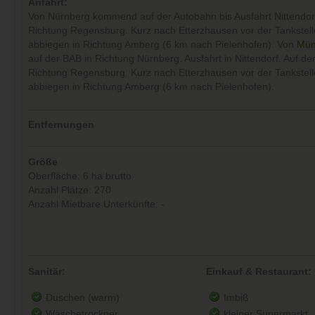
Anfahrt:
Von Nürnberg kommend auf der Autobahn bis Ausfahrt Nittendorf.
Richtung Regensburg. Kurz nach Etterzhausen vor der Tankstelle
abbiegen in Richtung Amberg (6 km nach Pielenhofen). Von
Mün
auf der BAB in Richtung Nürnberg. Ausfahrt in Nittendorf. Auf der
Richtung Regensburg. Kurz nach Etterzhausen vor der Tankstelle
abbiegen in Richtung Amberg (6 km nach Pielenhofen).
Entfernungen
Größe
Oberfläche: 6 ha brutto
Anzahl Plätze: 270
Anzahl Mietbare Unterkünfte: -
Sanitär:
Einkauf & Restaurant:
Duschen (warm)
Imbiß
Wäschetrockner
kleiner Supermarkt