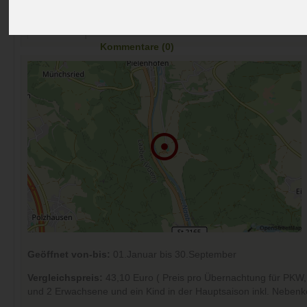
Preise
Umgebung
Kontakt
Bilder (3)
Überblick
Kommentare (0)
Geöffnet von-bis:
01.Januar bis 30.September
Vergleichspreis:
43,10 Euro ( Preis pro Übernachtung für PK
und 2 Erwachsene und ein Kind in der Hauptsaison inkl. Nebenk