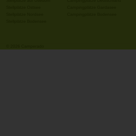
Stellplätze auf Usedom
Campingplätze Deutschland
Stellplätze Ostsee
Campingplätze Gardasee
Stellplätze Nordsee
Campingplätze Bodensee
Stellplätze Bodensee
© 2026 Camperado