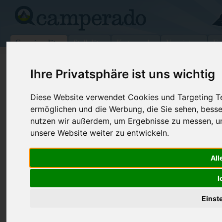
Campingplätze
Stellplätze
Kartensuche
Vermietung
Fo
>
Deutschland
>
Schleswig-Holstein
>
Nordermeldorf
Ihre Privatsphäre ist uns wichtig
Campingplatz Strandvogt
Diese Website verwendet Cookies und Targeting Tec
Nordermeldorf - Deutschland (Schleswig-Holstei
ermöglichen und die Werbung, die Sie sehen, besse
nutzen wir außerdem, um Ergebnisse zu messen, 
Kontaktdaten:
unsere Website weiter zu entwickeln.
Campingplatz Strandvogt
Telefon:
04832 - 32
All
Stinteck 4
Fax:
04832 - 60
25704 Nordermeldorf
I
Deutschland /
Schleswig-Holstein
Internet:
http://www.k
(510 Aufrufe
Einst