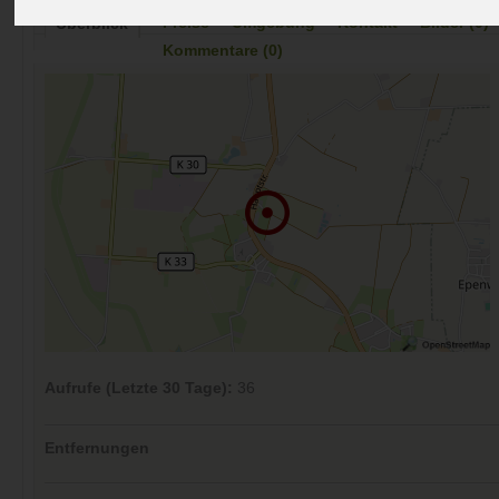
Preise
Umgebung
Kontakt
Bilder (0)
Überblick
Kommentare (0)
Aufrufe (Letzte 30 Tage):
36
Entfernungen