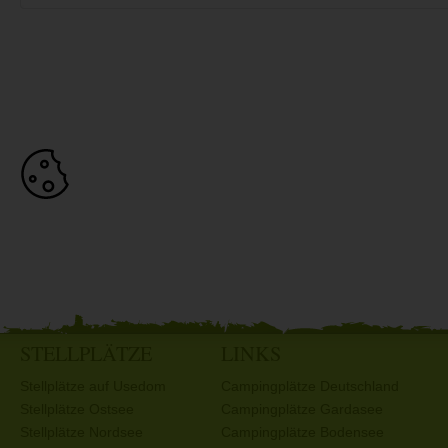
STELLPLÄTZE
LINKS
Stellplätze auf Usedom
Campingplätze Deutschland
Stellplätze Ostsee
Campingplätze Gardasee
Stellplätze Nordsee
Campingplätze Bodensee