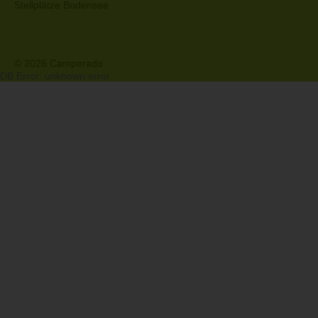
Stellplätze Bodensee
© 2026 Camperado
DB Error: unknown error