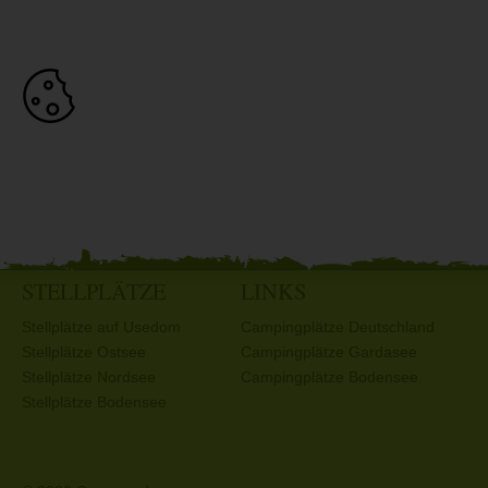
STELLPLÄTZE
LINKS
Stellplätze auf Usedom
Campingplätze Deutschland
Stellplätze Ostsee
Campingplätze Gardasee
Stellplätze Nordsee
Campingplätze Bodensee
Stellplätze Bodensee