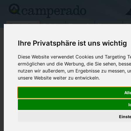
Campingplätze
Stellplätze
Kartensuche
Vermietung
Fo
>
Deutschland
>
Niedersachsen
>
Isenbüttel
Ihre Privatsphäre ist uns wichtig
Campingplatz Tankumsee
Diese Website verwendet Cookies und Targeting Tec
Isenbüttel - Deutschland (Niedersachsen)
ermöglichen und die Werbung, die Sie sehen, besse
nutzen wir außerdem, um Ergebnisse zu messen, 
Kontaktdaten:
unsere Website weiter zu entwickeln.
Campingplatz Tankumsee
Gerstel / Goldbach
Telefon:
+49537212
All
Dannenbütteler Weg 7
Fax:
05374/6 63
38550
Isenbüttel
I
Deutschland /
Niedersachsen
Internet:
http://www.
Einst
tankumse...
(2 Aufrufe)