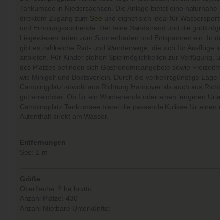
Tankumsee in Niedersachsen. Die Anlage bietet eine naturnah
direktem Zugang zum
See
und eignet sich ideal für Wassersport
und Erholungssuchende. Der feine Sandstrand und die großzüg
Liegewiesen laden zum Sonnenbaden und Entspannen ein. In 
gibt es zahlreiche Rad- und Wanderwege, die sich für Ausflüge i
anbieten. Für Kinder stehen Spielmöglichkeiten zur Verfügung, 
des Platzes befinden sich Gastronomieangebote sowie Freizeitm
wie Minigolf und Bootsverleih. Durch die verkehrsgünstige Lage i
Campingplatz sowohl aus Richtung Hannover als auch aus Rich
gut erreichbar. Ob für ein Wochenende oder einen längeren Url
Campingplatz Tankumsee bietet die passende Kulisse für einen
Aufenthalt direkt am Wasser.
Entfernungen
See: 1 m
Größe
Oberfläche: ? ha brutto
Anzahl Plätze: 430
Anzahl Mietbare Unterkünfte: -