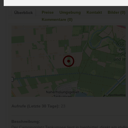
Preise
Umgebung
Kontakt
Bilder (0)
Überblick
Kommentare (0)
Aufrufe (Letzte 30 Tage):
23
Beschreibung:
Der Campingplatz Tankumsee liegt in Isenbüttel, direkt am idylli