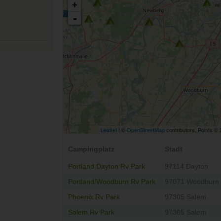
+
-
Leaflet
| ©
OpenStreetMap
contributors, Points ©
Campingplatz
Stadt
Portland Dayton Rv Park
97114 Dayton
Portland/Woodburn Rv Park
97071 Woodburn
Phoenix Rv Park
97305 Salem
Salem Rv Park
97305 Salem