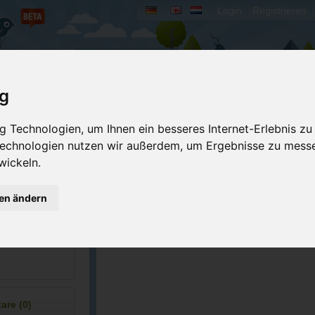
Login
Registrieren
rum
Bücher
Mein Camperado
ig
Ich will...
 Technologien, um Ihnen ein besseres Internet-Erlebnis zu
 Technologien nutzen wir außerdem, um Ergebnisse zu mess
Druckansicht
Fehler melden
wickeln.
Merken
Bewerten
Eigene Bilder einst
gen ändern
2-5687
GPS-Koordinaten
eparks.oregon.g...
re (0)