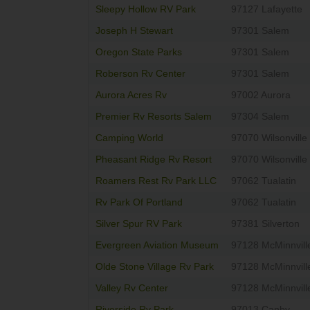
Sleepy Hollow RV Park
97127 Lafayette
Joseph H Stewart
97301 Salem
Oregon State Parks
97301 Salem
Roberson Rv Center
97301 Salem
Aurora Acres Rv
97002 Aurora
Premier Rv Resorts Salem
97304 Salem
Camping World
97070 Wilsonville
Pheasant Ridge Rv Resort
97070 Wilsonville
Roamers Rest Rv Park LLC
97062 Tualatin
Rv Park Of Portland
97062 Tualatin
Silver Spur RV Park
97381 Silverton
Evergreen Aviation Museum
97128 McMinnvill
Olde Stone Village Rv Park
97128 McMinnvill
Valley Rv Center
97128 McMinnvill
Riverside Rv Park
97013 Canby