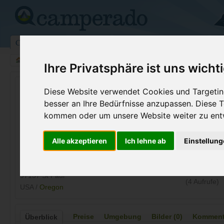
Campingplätze
Stellplätze
Kartensuche
Vermietung
Fo
>
USA
>
West Virginia
>
Marion
>
St Paul
Ihre Privatsphäre ist uns wicht
Champoeg
Diese Website verwendet Cookies und Targeting
besser an Ihre Bedürfnisse anzupassen. Diese
St Paul - USA (Oregon)
kommen oder um unsere Website weiter zu ent
Kontaktdaten:
Alle akzeptieren
Ich lehne ab
Einstellun
Champoeg
Telefon:
+1 (800)45
7679 Champoeg Rd NE
Internet:
https://stat
97137 St Paul
(4 Aufrufe)
USA /
Oregon
Preise
Umgebung
Bilder (0)
Kommenta
Überblick