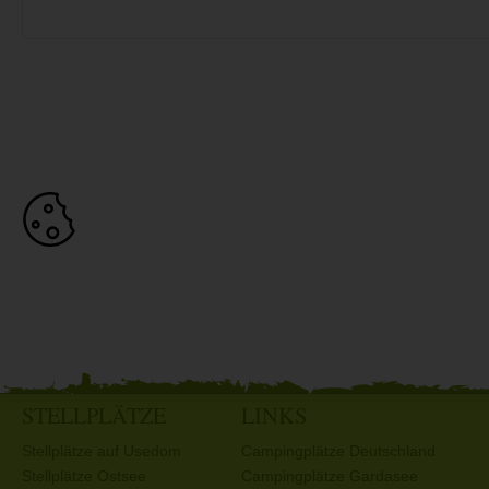
STELLPLÄTZE
LINKS
Stellplätze auf Usedom
Campingplätze Deutschland
Stellplätze Ostsee
Campingplätze Gardasee