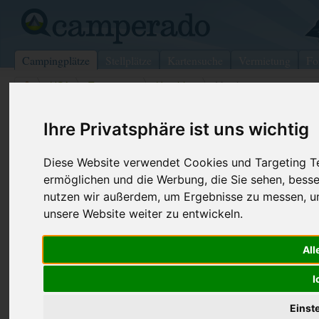
Campingplätze
Stellplätze
Kartensuche
Vermietung
Fo
>
USA
>
Tennessee
>
Hamblen
>
Morristown
Cherokee County Park
Ihre Privatsphäre ist uns wichtig
Morristown - USA (Tennessee)
Diese Website verwendet Cookies und Targeting Tec
ermöglichen und die Werbung, die Sie sehen, besse
Kontaktdaten:
nutzen wir außerdem, um Ergebnisse zu messen, 
Cherokee County Park
unsere Website weiter zu entwickeln.
Telefon:
+1 (423)58
3075 Floyd Hall Dr
Internet:
https://www
All
37814 Morristown
(1 Aufrufe)
USA /
Tennessee
I
Einst
Preise
Umgebung
Bilder (0)
Kommenta
Überblick