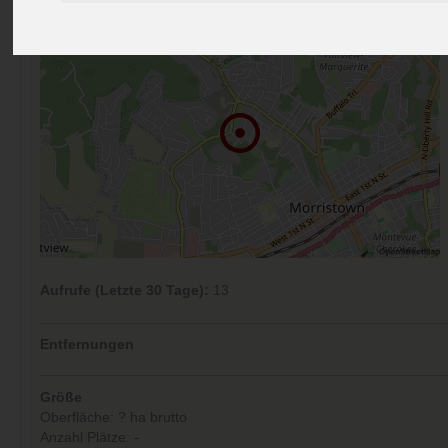
Aufrufe (Letzte 30 Tage):
13
Entfernungen
Größe
Oberfläche: ? ha brutto
Anzahl Plätze: -