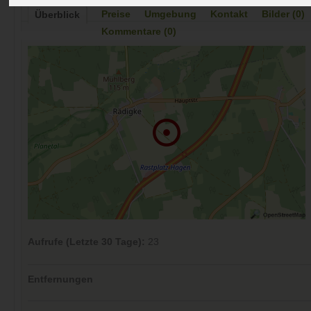
Preise
Umgebung
Kontakt
Bilder (0)
Überblick
Kommentare (0)
Aufrufe (Letzte 30 Tage):
23
Entfernungen