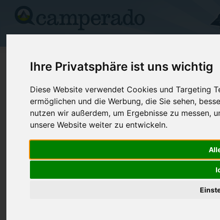
Campingplätze
Stellplätze
Kartensuche
Vermietung
Fo
>
Deutschland
>
Brandenburg
>
Rädigke
Ihre Privatsphäre ist uns wichtig
Der Campingplatz von Rädigke
Diese Website verwendet Cookies und Targeting Tec
ermöglichen und die Werbung, die Sie sehen, besse
Rädigke - Deutschland (Brandenburg)
nutzen wir außerdem, um Ergebnisse zu messen, 
unsere Website weiter zu entwickeln.
Kontaktdaten:
Der Campingplatz von Rädigke
All
Telefon:
033848/600
Hauptstraße 43a
Fax:
033848/600
I
14823 Rädigke
Deutschland /
Brandenburg
Internet:
http://www.
Einst
(326 Aufrufe