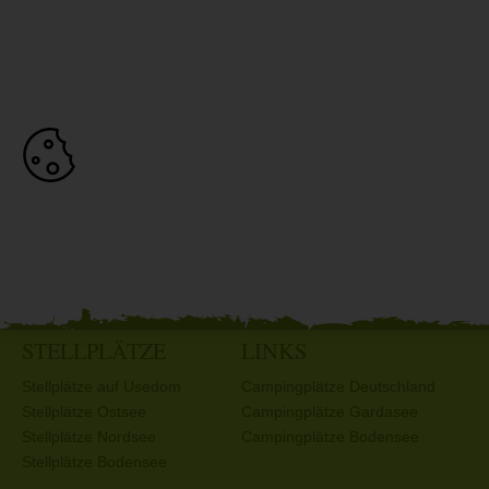
STELLPLÄTZE
LINKS
Stellplätze auf Usedom
Campingplätze Deutschland
Stellplätze Ostsee
Campingplätze Gardasee
Stellplätze Nordsee
Campingplätze Bodensee
Stellplätze Bodensee