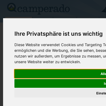
Campingplätze
Stellplätze
Kartensuche
Vermietung
Fo
>
USA
>
Oregon
>
Deschutes
>
Bend
Ihre Privatsphäre ist uns wichtig
Deschutes/Gull Point
Diese Website verwendet Cookies und Targeting Tec
Bend - USA (Oregon)
ermöglichen und die Werbung, die Sie sehen, besse
nutzen wir außerdem, um Ergebnisse zu messen, 
unsere Website weiter zu entwickeln.
Kontaktdaten:
Deschutes/Gull Point
Telefon:
+1 (541)38
All
West Bend/Fort Rock Ranger Dist 1230
Internet:
https://www.
I
NE 3rd Suite A262
(5 Aufrufe)
97701 Bend
Einst
USA /
Oregon