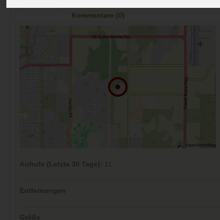
Preise
Umgebung
Kontakt
Bilder (0)
Überblick
Kommentare (0)
Aufrufe (Letzte 30 Tage):
11
Entfernungen
Größe