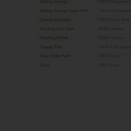
Boiling Springs
73801 Woodward
Boiling Springs State Park
73801 Woodward
Quartz Mountain
73655 Lone Wolf
Rocking A Rv Park
76384 Vernon
Rocking A Park
76384 Vernon
Supply Park
73841 Fort Suppl
Foss State Park
73647 Foss
Foss
73647 Foss