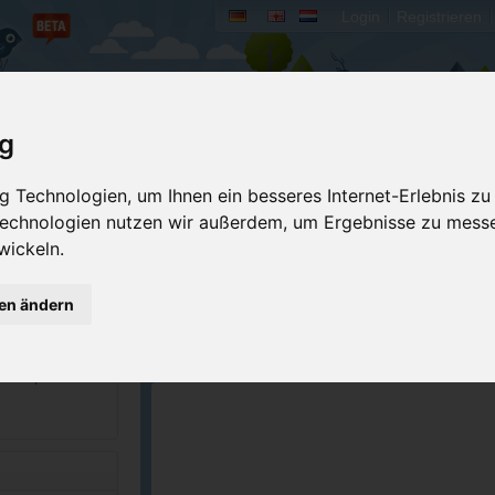
Login
Registrieren
rum
Bücher
Mein Camperado
ig
Ich will...
 Technologien, um Ihnen ein besseres Internet-Erlebnis zu
 Technologien nutzen wir außerdem, um Ergebnisse zu mess
Druckansicht
Fehler melden
wickeln.
Kontakt aufnehmen
Bewerten
gen ändern
Reservierungsanfrage
Eigene Bilder einst
5-7865
Merken
GPS-Koordinaten
creekrvpark.com