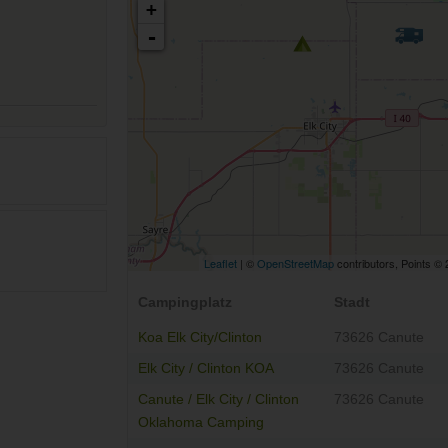
+
-
Leaflet
| ©
OpenStreetMap
contributors, Points ©
Campingplatz
Stadt
Koa Elk City/Clinton
73626 Canute
Elk City / Clinton KOA
73626 Canute
Canute / Elk City / Clinton
73626 Canute
Oklahoma Camping