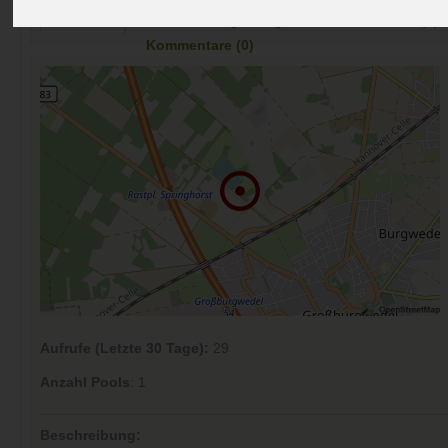
Preise
Umgebung
Kontakt
Bilder (0)
Überblick
Kommentare (0)
Aufrufe (Letzte 30 Tage):
29
Anzahl Pools
: 1
Beschreibung: