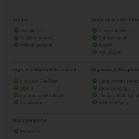
Sanitär:
Sport, Spiel und Fitne
Sitztoiletten
Kinderspielplatz
Duschen (warm)
Fahrradverleih
rollstuhlgeeignet
Angeln
Kanu/Kajak
Lage, Beschaffenheit , Umfeld:
Allgemein & Rezeption
direkt am See/Meer
Campingplatz bewac
Strand
Dauercamping
parzellierte Stellplätze
Hunde erlaubt (aufpre
Grasboden
Wintercamping
Mietunterkünfte:
Mobilheim