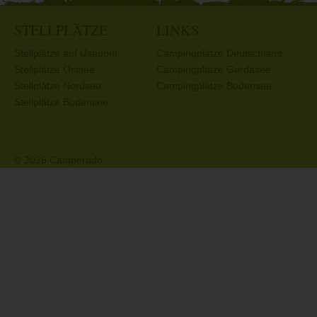
STELLPLÄTZE
LINKS
Stellplätze auf Usedom
Campingplätze Deutschland
Stellplätze Ostsee
Campingplätze Gardasee
Stellplätze Nordsee
Campingplätze Bodensee
Stellplätze Bodensee
© 2026 Camperado