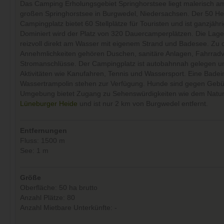
Das Camping Erholungsgebiet Springhorstsee liegt malerisch a
großen Springhorstsee in Burgwedel, Niedersachsen. Der 50 He
Campingplatz bietet 60 Stellplätze für Touristen und ist ganzjähri
Dominiert wird der Platz von 320 Dauercamperplätzen. Die Lage
reizvoll direkt am Wasser mit eigenem Strand und Badesee. Zu 
Annehmlichkeiten gehören Duschen, sanitäre Anlagen, Fahrradv
Stromanschlüsse. Der Campingplatz ist autobahnnah gelegen un
Aktivitäten wie Kanufahren, Tennis und Wassersport. Eine Badei
Wassertrampolin stehen zur Verfügung. Hunde sind gegen Gebüh
Umgebung bietet Zugang zu Sehenswürdigkeiten wie dem Natu
Lüneburger Heide
und ist nur 2 km von Burgwedel entfernt.
Entfernungen
Fluss: 1500 m
See: 1 m
Größe
Oberfläche: 50 ha brutto
Anzahl Plätze: 80
Anzahl Mietbare Unterkünfte: -