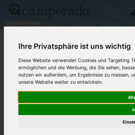
Campingplätze
Stellplätze
Kartensuche
Vermietung
Fo
>
Deutschland
>
Niedersachsen
>
Burgwedel
Ihre Privatsphäre ist uns wichtig
Erholungsgebiet "Springhorstsee"
Diese Website verwendet Cookies und Targeting Tec
Burgwedel - Deutschland (Niedersachsen)
ermöglichen und die Werbung, die Sie sehen, besse
nutzen wir außerdem, um Ergebnisse zu messen, 
Kontaktdaten:
unsere Website weiter zu entwickeln.
Erholungsgebiet "Springhorstsee"
Walter Berkhan
Telefon:
05139-323
All
Springhorstsee
Fax:
05139-270
30938 Burgwedel
I
Deutschland /
Niedersachsen
Internet:
http://www.
(395 Aufrufe
Einst