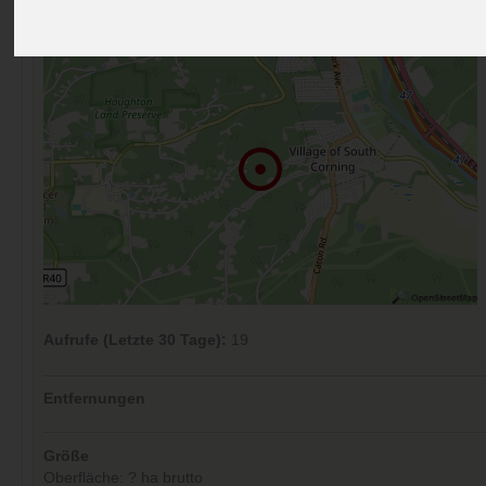
Kommentare (0)
Aufrufe (Letzte 30 Tage):
19
Entfernungen
Größe
Oberfläche: ? ha brutto