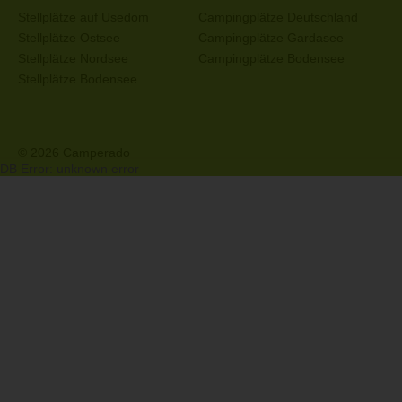
Stellplätze auf Usedom
Campingplätze Deutschland
Stellplätze Ostsee
Campingplätze Gardasee
Stellplätze Nordsee
Campingplätze Bodensee
Stellplätze Bodensee
© 2026 Camperado
DB Error: unknown error