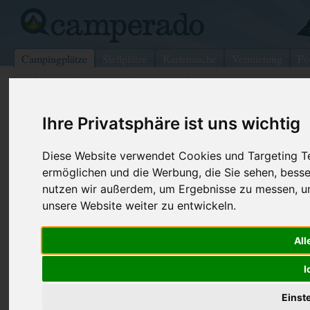
Campingplätze
Stellplätze
Kartensuche
Vermietung
Fo
>
USA
>
New York
>
Steuben
>
Corning
Ferenbaugh Campsites
Ihre Privatsphäre ist uns wichtig
Corning - USA (New York)
Diese Website verwendet Cookies und Targeting Tec
ermöglichen und die Werbung, die Sie sehen, besse
Kontaktdaten:
nutzen wir außerdem, um Ergebnisse zu messen, 
Ferenbaugh Campsites
unsere Website weiter zu entwickeln.
Telefon:
+1 (607)96
4682 Sr-414
Internet:
https://www
All
14830 Corning
(4 Aufrufe)
USA /
New York
I
Einst
Preise
Umgebung
Kontakt
Bilder (0)
Überblick