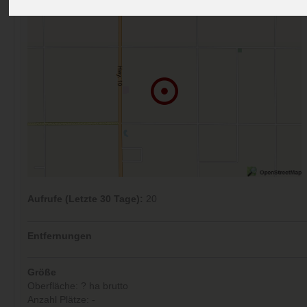
Aufrufe (Letzte 30 Tage):
20
Entfernungen
Größe
Oberfläche: ? ha brutto
Anzahl Plätze: -