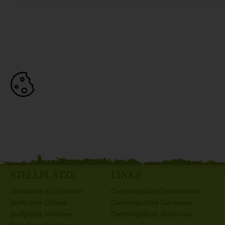
STELLPLÄTZE
LINKS
Stellplätze auf Usedom
Campingplätze Deutschland
Stellplätze Ostsee
Campingplätze Gardasee
Stellplätze Nordsee
Campingplätze Bodensee