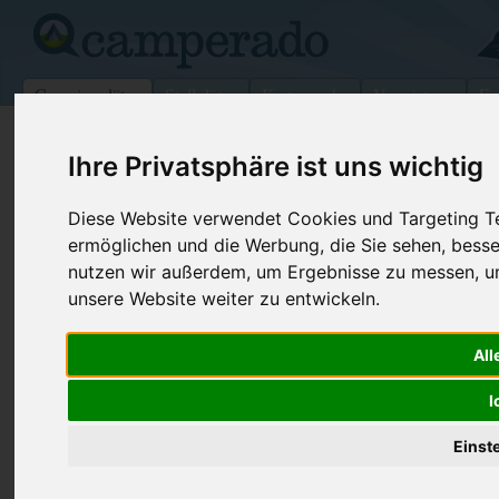
Campingplätze
Stellplätze
Kartensuche
Vermietung
Fo
>
USA
>
Wisconsin
>
Buffalo
>
Kearney
Ihre Privatsphäre ist uns wichtig
Fort Kearny Sra
Diese Website verwendet Cookies und Targeting Tec
Kearney - USA (Nebraska)
ermöglichen und die Werbung, die Sie sehen, besse
nutzen wir außerdem, um Ergebnisse zu messen, 
Kontaktdaten:
unsere Website weiter zu entwickeln.
Fort Kearny Sra
Telefon:
+1 (308)86
All
1020 V Rd
Internet:
https://outd
68847 Kearney
I
(8 Aufrufe)
USA /
Nebraska
Einst
Preise
Umgebung
Bilder (0)
Kommenta
Überblick