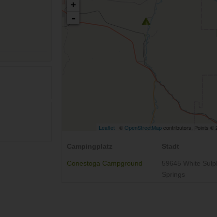
+
-
Leaflet
| ©
OpenStreetMap
contributors, Points ©
Campingplatz
Stadt
Conestoga Campground
59645 White Sulp
Springs