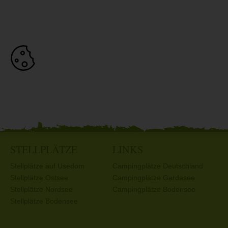
STELLPLÄTZE
LINKS
Stellplätze auf Usedom
Campingplätze Deutschland
Stellplätze Ostsee
Campingplätze Gardasee
Stellplätze Nordsee
Campingplätze Bodensee
Stellplätze Bodensee