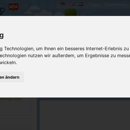
Login
Registrieren
rum
Bücher
Mein Camperado
ig
 Technologien, um Ihnen ein besseres Internet-Erlebnis zu
Ich will...
 Technologien nutzen wir außerdem, um Ergebnisse zu mess
wickeln.
Druckansicht
Fehler melden
Kontakt aufnehmen
Bewerten
gen ändern
Reservierungsanfrage
Eigene Bilder einst
7-3232
Merken
GPS-Koordinaten
onderosa.com