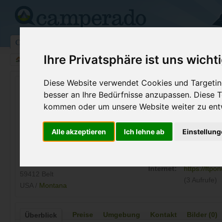
Campingplätze
Stellplätze
Kartensuche
Vermietung
Fo
Ihre Privatsphäre ist uns wicht
>
USA
>
Montana
>
Cascade
>
Belt
Diese Website verwendet Cookies und Targeting
Fort Ponderosa Campground
besser an Ihre Bedürfnisse anzupassen. Diese
Belt - USA (Montana)
kommen oder um unsere Website weiter zu ent
Kontaktdaten:
Alle akzeptieren
Ich lehne ab
Einstellun
Fort Ponderosa Campground
Telefon:
+1 (406)27
568 Armington Rd Box 425
Internet:
https://ftp
59412 Belt
(3 Aufrufe)
USA /
Montana
Preise
Umgebung
Kontakt
Bilder (0)
Überblick