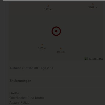
Aufrufe (Letzte 30 Tage):
11
Entfernungen
Größe
Oberfläche: ? ha brutto
Anzahl Plätze: -