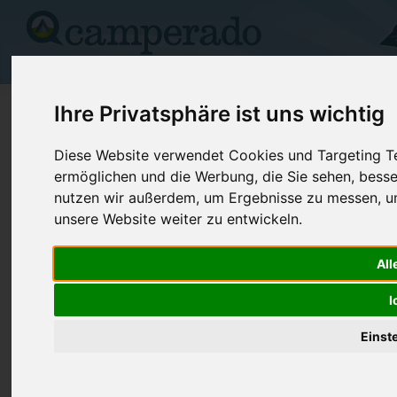
Campingplätze
Stellplätze
Kartensuche
Vermietung
Fo
>
USA
>
Nevada
>
White Pine
>
Baker
Ihre Privatsphäre ist uns wichtig
Great Basin/Baker Creek
Diese Website verwendet Cookies und Targeting Tec
ermöglichen und die Werbung, die Sie sehen, besse
Baker - USA (Nevada)
nutzen wir außerdem, um Ergebnisse zu messen, 
unsere Website weiter zu entwickeln.
Kontaktdaten:
Great Basin/Baker Creek
All
Telefon:
+1 (775)23
Great Basin Natl Pk
I
Internet:
https://www.
89311 Baker
(1 Aufrufe)
USA /
Nevada
Einst
Preise
Umgebung
Bilder (0)
Kommenta
Überblick