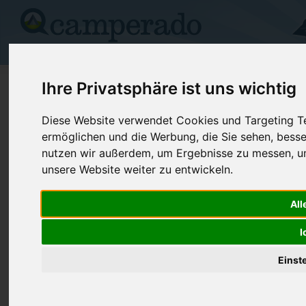
Campingplätze
Stellplätze
Kartensuche
Vermietung
Fo
>
Grossbritannien
>
Bridgerule
Ihre Privatsphäre ist uns wichtig
Hedley Wood Caravan & Camping P
Diese Website verwendet Cookies und Targeting Tec
ermöglichen und die Werbung, die Sie sehen, besse
Bridgerule - Grossbritannien
nutzen wir außerdem, um Ergebnisse zu messen, 
unsere Website weiter zu entwickeln.
Kontaktdaten:
Hedley Wood Caravan & Camping Park
All
Telefon:
+44 (0)128
I
Fax:
01288 3820
EX22 7ED Bridgerule
Grossbritannien
Einst
Preise
Umgebung
Bilder (0)
Kommenta
Überblick