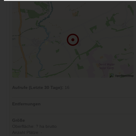
Aufrufe (Letzte 30 Tage):
16
Entfernungen
Größe
Oberfläche: ? ha brutto
Anzahl Plätze: -