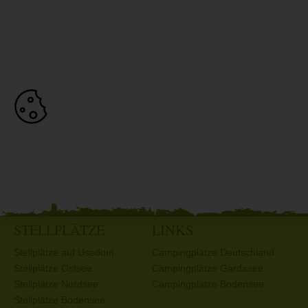
STELLPLÄTZE
LINKS
Stellplätze auf Usedom
Campingplätze Deutschland
Stellplätze Ostsee
Campingplätze Gardasee
Stellplätze Nordsee
Campingplätze Bodensee
Stellplätze Bodensee