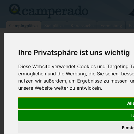
Campingplätze
Stellplätze
Kartensuche
Vermietung
Fo
>
USA
>
Pennsylvania
>
Erie
>
Fairview
Ihre Privatsphäre ist uns wichtig
Hills Family Campground
Fairview - USA (Pennsylvania)
Diese Website verwendet Cookies und Targeting Tec
ermöglichen und die Werbung, die Sie sehen, besse
Kontaktdaten:
nutzen wir außerdem, um Ergebnisse zu messen, 
Hills Family Campground
unsere Website weiter zu entwickeln.
Telefon:
+1 (814)83
6300 Sterrettania Rd (HWY 832)
Internet:
https://pres
All
16415 Fairview
(2 Aufrufe)
USA /
Pennsylvania
I
Einst
Preise
Umgebung
Bilder (0)
Kommenta
Überblick