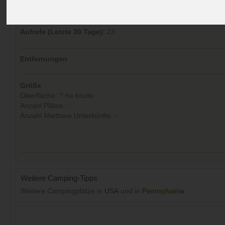
Aufrufe (Letzte 30 Tage):
23
Entfernungen
Größe
Oberfläche: ? ha brutto
Anzahl Plätze: -
Anzahl Mietbare Unterkünfte: -
Weitere Camping-Tipps
Weitere Campingplätze in
USA
und in
Pennsylvania