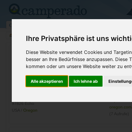
Campingplätze
Stellplätze
Kartensuche
Vermietung
Fo
>
USA
>
Oregon
>
Umatilla
>
Echo
Ihre Privatsphäre ist uns wicht
Historical Echo City Museums
Diese Website verwendet Cookies und Targeting
besser an Ihre Bedürfnisse anzupassen. Diese
Echo - USA (Oregon)
kommen oder um unsere Website weiter zu ent
Kontaktdaten:
Alle akzeptieren
Ich lehne ab
Einstellun
Historical Echo City Museums
Telefon:
+1 (541)37
PO Box 9
Internet:
https://echo
97826 Echo
oregon.com/f
USA /
Oregon
(7 Aufrufe)