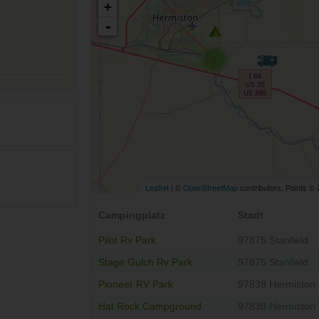
+
-
2
Leaflet
| ©
OpenStreetMap
contributors, Points ©
Campingplatz
Stadt
Pilot Rv Park
97875 Stanfield
Stage Gulch Rv Park
97875 Stanfield
Pioneer RV Park
97838 Hermiston
Hat Rock Campground
97838 Hermiston