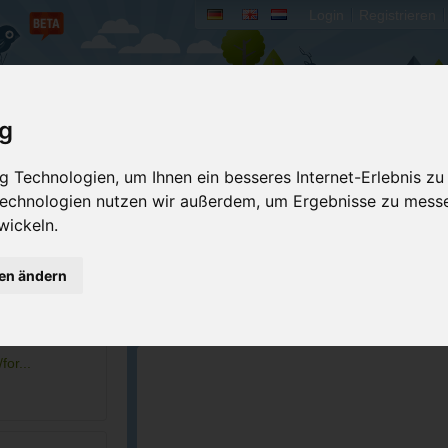
Login
Registrieren
rum
Bücher
Mein Camperado
ig
Ich will...
 Technologien, um Ihnen ein besseres Internet-Erlebnis zu
 Technologien nutzen wir außerdem, um Ergebnisse zu mess
Druckansicht
Fehler melden
wickeln.
Merken
Bewerten
gen ändern
Eigene Bilder einst
6-8411
GPS-Koordinaten
-
or...