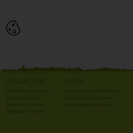
STELLPLÄTZE
LINKS
Stellplätze auf Usedom
Campingplätze Deutschland
Stellplätze Ostsee
Campingplätze Gardasee
Stellplätze Nordsee
Campingplätze Bodensee
Stellplätze Bodensee