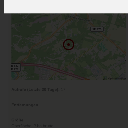
Kommentare (0)
Aufrufe (Letzte 30 Tage):
17
Entfernungen
Größe
Oberfläche: ? ha brutto