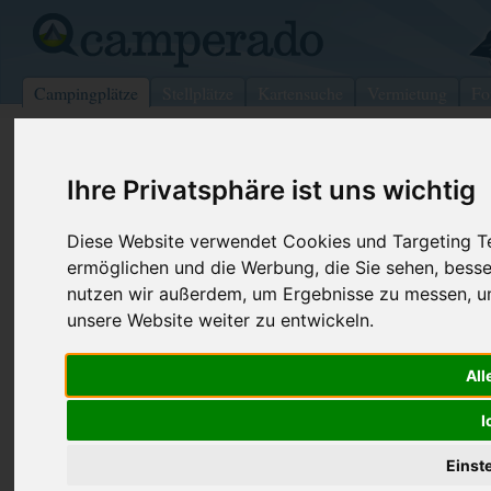
Campingplätze
Stellplätze
Kartensuche
Vermietung
Fo
>
USA
>
Ohio
>
Clermont
>
Batavia
Ihre Privatsphäre ist uns wichtig
Holman Motors
Batavia - USA (Ohio)
Diese Website verwendet Cookies und Targeting Tec
ermöglichen und die Werbung, die Sie sehen, besse
Kontaktdaten:
nutzen wir außerdem, um Ergebnisse zu messen, 
Holman Motors
unsere Website weiter zu entwickeln.
Telefon:
+1 (800)32
4387 Elick Ln
Internet:
http://www
All
45103 Batavia
(2 Aufrufe)
USA /
Ohio
I
Einst
Preise
Umgebung
Kontakt
Bilder (0)
Überblick