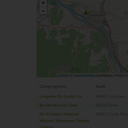
+
-
Leaflet
| ©
OpenStreetMap
contributors, Points ©
Campingplatz
Stadt
Longview Rv Center Inc
98632 Longview
Brookhollow Rv Park
98626 Kelso
Mt St Helens National
98611 Castle Roc
Volcanic Monument Visitors
Centers