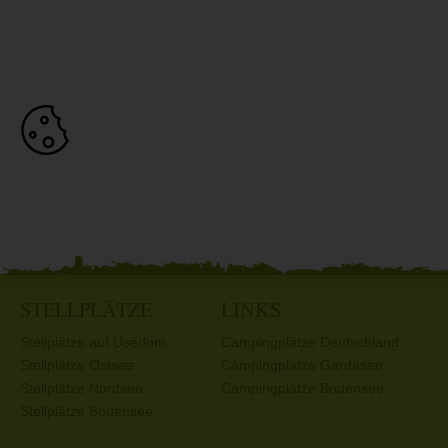
STELLPLÄTZE
LINKS
Stellplätze auf Usedom
Campingplätze Deutschland
Stellplätze Ostsee
Campingplätze Gardasee
Stellplätze Nordsee
Campingplätze Bodensee
Stellplätze Bodensee