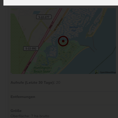
Kommentare (0)
Aufrufe (Letzte 30 Tage):
20
Entfernungen
Größe
Oberfläche: ? ha brutto