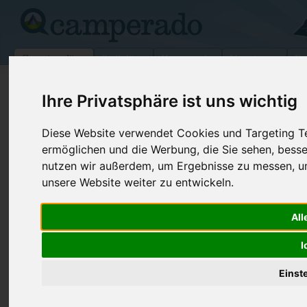
Campingplätze
Stellplätze
Kartensuche
Vermietung
Fo
>
USA
>
South Carolina
>
Georgetown
>
Murrells Inlet
Ihre Privatsphäre ist uns wichtig
Huntington Beach
Diese Website verwendet Cookies und Targeting Tec
Murrells Inlet - USA (South Carolina)
ermöglichen und die Werbung, die Sie sehen, besse
nutzen wir außerdem, um Ergebnisse zu messen, 
Kontaktdaten:
unsere Website weiter zu entwickeln.
Huntington Beach
Telefon:
+1 (843)23
All
16148 Ocean HWY
Internet:
https://sout
29576 Murrells Inlet
I
(5 Aufrufe)
USA /
South Carolina
Einst
Preise
Umgebung
Kontakt
Bilder (0)
Überblick