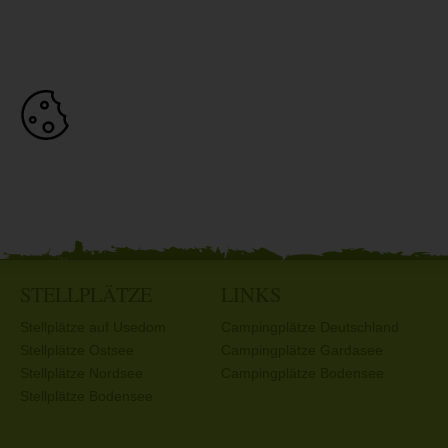
STELLPLÄTZE
LINKS
Stellplätze auf Usedom
Campingplätze Deutschland
Stellplätze Ostsee
Campingplätze Gardasee
Stellplätze Nordsee
Campingplätze Bodensee
Stellplätze Bodensee