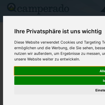
Campingplätze
Stellplätze
Kartensuche
Vermietung
Fo
>
USA
>
Washington
>
Chelan
>
Leavenworth
Ihre Privatsphäre ist uns wichtig
Icicle River Rv Resort
Diese Website verwendet Cookies und Targeting Tec
ermöglichen und die Werbung, die Sie sehen, besse
Leavenworth - USA (Washington)
nutzen wir außerdem, um Ergebnisse zu messen, 
unsere Website weiter zu entwickeln.
Kontaktdaten:
Icicle River Rv Resort
All
Telefon:
+1 (509)54
7305 Icicle Rd
Internet:
https://icicl
I
98826 Leavenworth
(6 Aufrufe)
USA /
Washington
Einst
Preise
Umgebung
Kontakt
Bilder (0)
Überblick