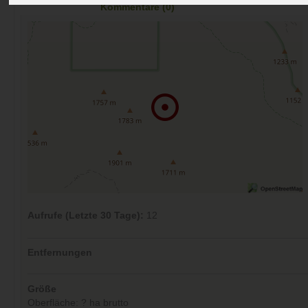
Kommentare (0)
Aufrufe (Letzte 30 Tage):
12
Entfernungen
Größe
Oberfläche: ? ha brutto