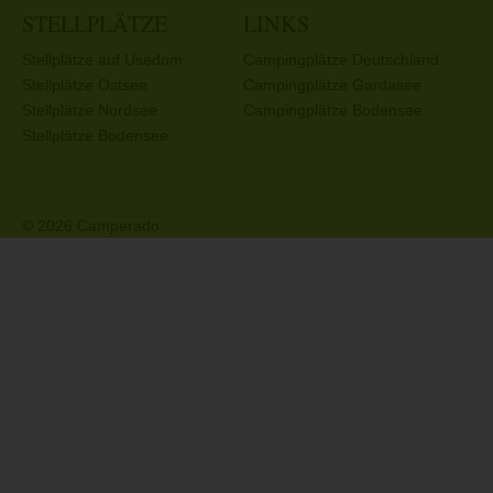
STELLPLÄTZE
LINKS
Stellplätze auf Usedom
Campingplätze Deutschland
Stellplätze Ostsee
Campingplätze Gardasee
Stellplätze Nordsee
Campingplätze Bodensee
Stellplätze Bodensee
© 2026 Camperado