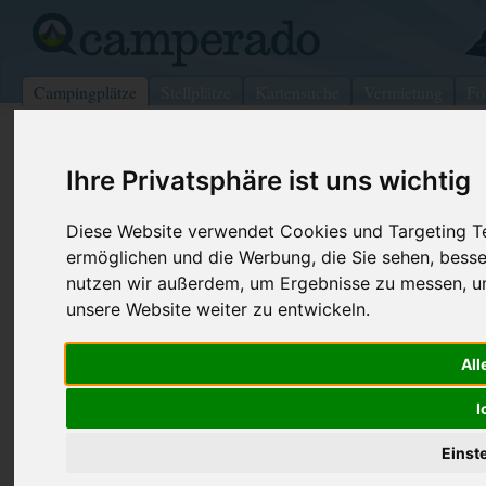
Campingplätze
Stellplätze
Kartensuche
Vermietung
Fo
>
Frankreich
>
Korsika
>
Corse-du-Sud
>
Porto-Vecchio
Ihre Privatsphäre ist uns wichtig
La Vetta
Porto-Vecchio - Frankreich (Korsika)
Diese Website verwendet Cookies und Targeting Tec
ermöglichen und die Werbung, die Sie sehen, besse
nutzen wir außerdem, um Ergebnisse zu messen, 
Kontaktdaten:
unsere Website weiter zu entwickeln.
La Vetta
RT 10
Telefon:
+33 (0)495
20137
Porto-Vecchio
All
Fax:
+33 (0)495
Frankreich /
Korsika
I
Internet:
http://www.
(111 Aufrufe
Einst