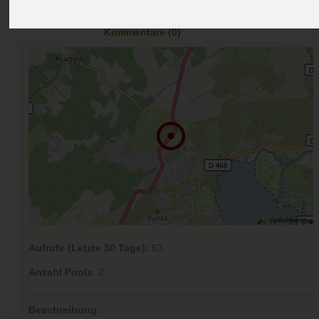
Preise
Umgebung
Kontakt
Bilder (0)
Überblick
Kommentare (0)
Aufrufe (Letzte 30 Tage):
63
Anzahl Pools
: 2
Beschreibung: