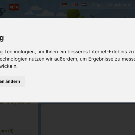
Login
Registrieren
rum
Bücher
Mein Camperado
ig
 Technologien, um Ihnen ein besseres Internet-Erlebnis zu
Ich will...
 Technologien nutzen wir außerdem, um Ergebnisse zu mess
wickeln.
Druckansicht
Fehler melden
Merken
Bewerten
gen ändern
Eigene Bilder einst
7-7551
GPS-Koordinaten
oint.armymwr.co...
ACSI Campingführer Europa 2024
inkl. ACSI CampingCard Ermässigungskart
re (0)