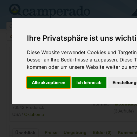
Campingplätze
Stellplätze
Kartensuche
Vermietung
Fo
Ihre Privatsphäre ist uns wicht
>
USA
>
Oklahoma
>
Tillman
>
Frederick
Diese Website verwendet Cookies und Targeting
Lake Frederick
besser an Ihre Bedürfnisse anzupassen. Diese
Frederick - USA (Oklahoma)
kommen oder um unsere Website weiter zu ent
Kontaktdaten:
Alle akzeptieren
Ich lehne ab
Einstellun
Lake Frederick
Telefon:
+1 (580)39
Rte 4 Box 203A
Internet:
http://westp
73542 Frederick
(3 Aufrufe)
USA /
Oklahoma
Preise
Umgebung
Bilder (0)
Kommenta
Überblick