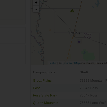
+
-
Leaflet
| ©
OpenStreetMap
contributors, Points ©
Campingplatz
Stadt
Great Plains
73559 Mountain 
Foss
73647 Foss
Foss State Park
73647 Foss
Quartz Mountain
73655 Lone Wolf