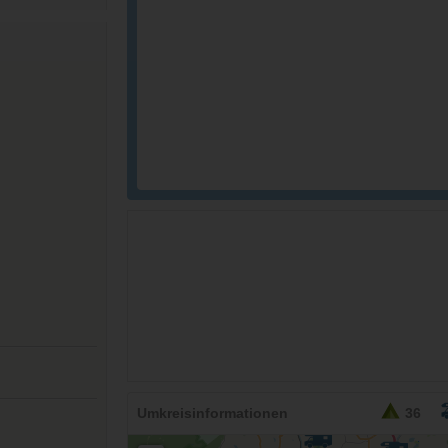
26,95
EURO
Umkreisinformationen
36