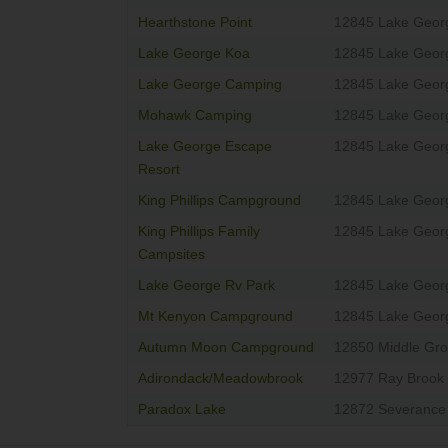
Hearthstone Point
12845 Lake Geor
Lake George Koa
12845 Lake Geor
Lake George Camping
12845 Lake Geor
Mohawk Camping
12845 Lake Geor
Lake George Escape
12845 Lake Geor
Resort
King Phillips Campground
12845 Lake Geor
King Phillips Family
12845 Lake Geor
Campsites
Lake George Rv Park
12845 Lake Geor
Mt Kenyon Campground
12845 Lake Geor
Autumn Moon Campground
12850 Middle Gr
Adirondack/Meadowbrook
12977 Ray Brook
Paradox Lake
12872 Severance