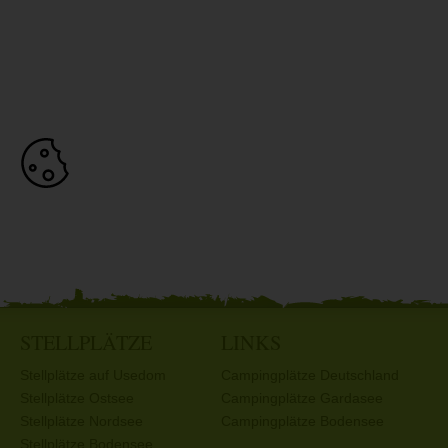
STELLPLÄTZE
LINKS
Stellplätze auf Usedom
Campingplätze Deutschland
Stellplätze Ostsee
Campingplätze Gardasee
Stellplätze Nordsee
Campingplätze Bodensee
Stellplätze Bodensee