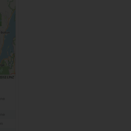
 2012 LINZ
rne
rne
wn