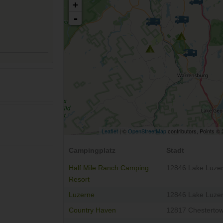
+
-
Leaflet
| ©
OpenStreetMap
contributors, Points ©
Campingplatz
Stadt
Half Mile Ranch Camping
12846 Lake Luze
Resort
Luzerne
12846 Lake Luze
Country Haven
12817 Chesterto