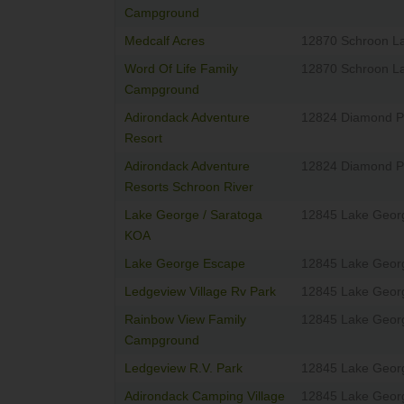
Campground
Medcalf Acres
12870 Schroon L
Word Of Life Family
12870 Schroon L
Campground
Adirondack Adventure
12824 Diamond P
Resort
Adirondack Adventure
12824 Diamond P
Resorts Schroon River
Lake George / Saratoga
12845 Lake Geor
KOA
Lake George Escape
12845 Lake Geor
Ledgeview Village Rv Park
12845 Lake Geor
Rainbow View Family
12845 Lake Geor
Campground
Ledgeview R.V. Park
12845 Lake Geor
Adirondack Camping Village
12845 Lake Geor