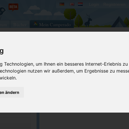
Login
Registrieren
rum
Bücher
Mein Camperado
ig
s
Ich will...
Druckansicht
Fehler melden
 Technologien, um Ihnen ein besseres Internet-Erlebnis zu
 Technologien nutzen wir außerdem, um Ergebnisse zu mess
Kontakt aufnehmen
Bewerten
wickeln.
Reservierungsanfrage
Eigene Bilder einst
8-3348
Merken
GPS-Koordinaten
gen ändern
orkstateparks.r...
ACSI Campingführer Europa 2024
inkl. ACSI CampingCard Ermässigungskart