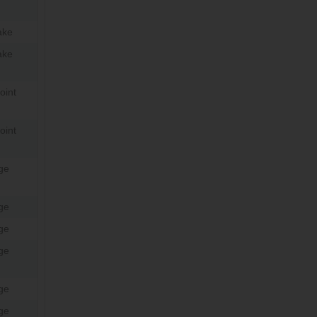
ake
ake
oint
oint
ge
ge
ge
ge
ge
ge