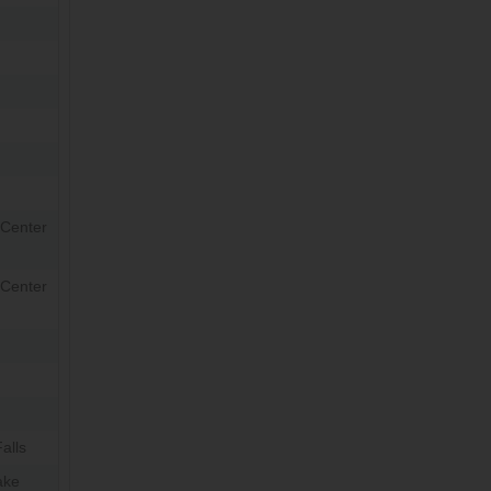
 Center
 Center
alls
ake