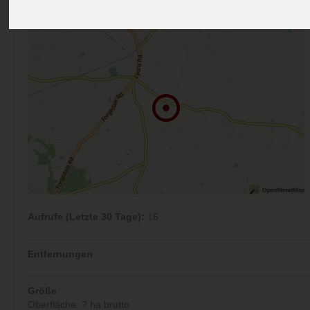
Kommentare (0)
Aufrufe (Letzte 30 Tage):
16
Entfernungen
Größe
Oberfläche: ? ha brutto