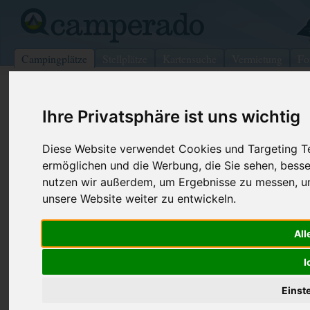
Campingplätze
Stellplätze
Kartensuche
Vermietung
Fo
>
USA
>
Pennsylvania
>
Berks
>
Bechtelsville
Ihre Privatsphäre ist uns wichtig
Lazy-K Campground, Inc
Bechtelsville - USA (Pennsylvania)
Diese Website verwendet Cookies und Targeting Tec
ermöglichen und die Werbung, die Sie sehen, besse
Kontaktdaten:
nutzen wir außerdem, um Ergebnisse zu messen, 
Lazy-K Campground, Inc
unsere Website weiter zu entwickeln.
Telefon:
+1 (888)36
102 Township Line Rd
All
Internet:
https://laz
19505 Bechtelsville
(4 Aufrufe)
USA /
Pennsylvania
I
Einst
Preise
Umgebung
Kontakt
Bilder (0)
Überblick