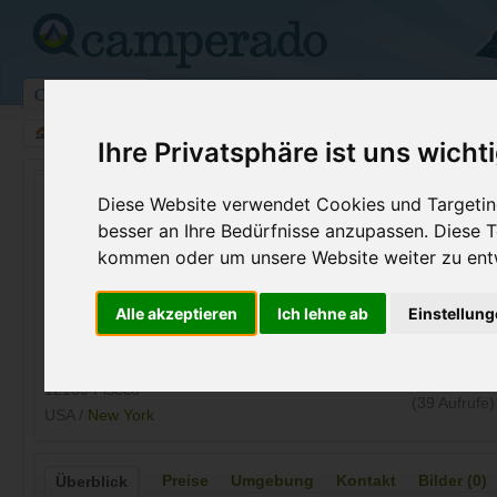
Campingplätze
Stellplätze
Kartensuche
Vermietung
Fo
>
USA
>
Texas
>
Hamilton
>
Piseco
Ihre Privatsphäre ist uns wicht
Little Sand Point
Diese Website verwendet Cookies und Targeting
besser an Ihre Bedürfnisse anzupassen. Diese
Piseco - USA (New York)
kommen oder um unsere Website weiter zu ent
Kontaktdaten:
Alle akzeptieren
Ich lehne ab
Einstellun
Little Sand Point
Telefon:
+1 (518)54
Old Piseco Rd Box 50
Internet:
https://newy
12139 Piseco
(39 Aufrufe)
USA /
New York
Preise
Umgebung
Kontakt
Bilder (0)
Überblick