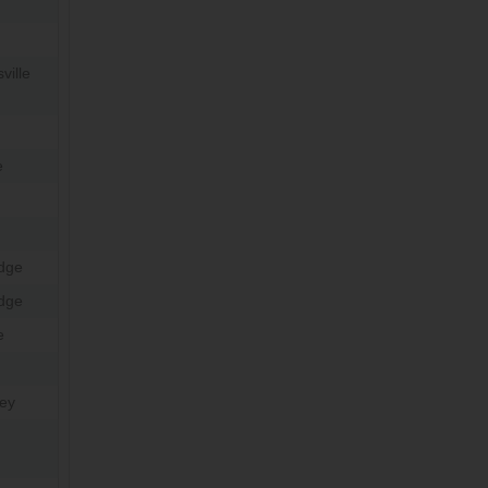
ville
e
idge
idge
e
ley