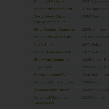
Adirondack/Lake Eaton
12847 Long Lake
Adirondack/Moffitt Beach
12164 Speculator
Crystal Grove Diamond
13452 Saint Johns
Mine & Campground
Royal Mountain Campsites
12095 Johnstown
Adirondack/Caroga Lake
12078 Gloversvill
Max V Shaul
12071 Fultonham
Max V. Shaul State Park
12071 Fultonham
Hide-A-Way Campsites
12035 Central Br
Locust Park
12035 Central Br
Thornbush Acres RV Park
12842 Indian Lak
Adirondack/Limekiln Lake
13360 Inlet
Belvedere Lake Resort
13320 Cherry Val
Adirondack/Sacandaga
12134 Northville
Campground