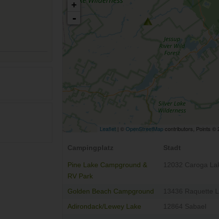
+
-
Leaflet
| ©
OpenStreetMap
contributors, Points ©
Campingplatz
Stadt
Pine Lake Campground &
12032 Caroga La
RV Park
Golden Beach Campground
13436 Raquette 
Adirondack/Lewey Lake
12864 Sabael