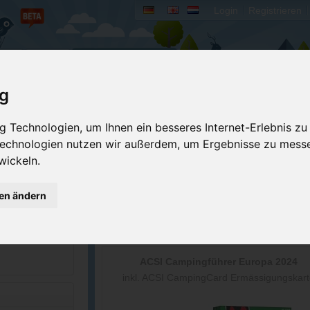
Login
Registrieren
rum
Bücher
Mein Camperado
ig
Ich will...
 Technologien, um Ihnen ein besseres Internet-Erlebnis zu
 Technologien nutzen wir außerdem, um Ergebnisse zu mess
Druckansicht
Fehler melden
wickeln.
Kontakt aufnehmen
Bewerten
Reservierungsanfrage
Eigene Bilder einst
gen ändern
8-7585
Merken
GPS-Koordinaten
orkstateparks.r...
ACSI Campingführer Europa 2024
inkl. ACSI CampingCard Ermässigungskart