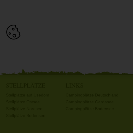
STELLPLÄTZE
LINKS
Stellplätze auf Usedom
Campingplätze Deutschland
Stellplätze Ostsee
Campingplätze Gardasee
Stellplätze Nordsee
Campingplätze Bodensee
Stellplätze Bodensee