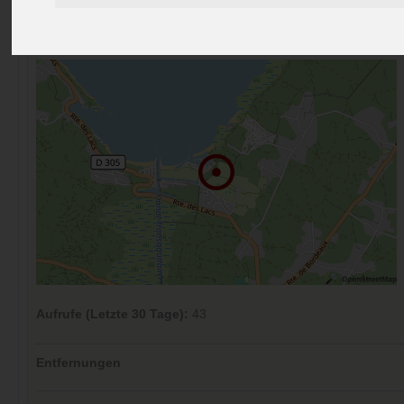
Preise
Umgebung
Kontakt
Bilder (0)
Überblick
Kommentare (0)
Aufrufe (Letzte 30 Tage):
43
Entfernungen