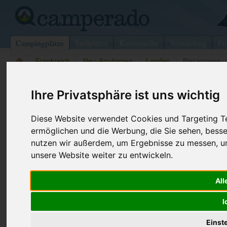
Campingplätze
Stellplätze
Kartensuche
Vermietung
Fo
>
Frankreich
>
Neu-Aquitanien
>
Landes
>
Biscarrosse
Lou Galip
Ihre Privatsphäre ist uns wichtig
Biscarrosse - Frankreich (Neu-Aquitanien)
Diese Website verwendet Cookies und Targeting Tec
ermöglichen und die Werbung, die Sie sehen, besse
Kontaktdaten:
nutzen wir außerdem, um Ergebnisse zu messen, 
Lou Galip
unsere Website weiter zu entwickeln.
710 Navarosse
Telefon:
+33 (0)558
40600
Biscarrosse
Fax:
+33 (0)558
Frankreich /
Neu-Aquitanien
All
Internet:
http://www.l
I
(123 Aufrufe
Einst