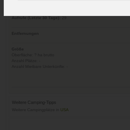
Preise
Umgebung
Kontakt
Bilder (0)
Überblick
Kommentare (0)
Aufrufe (Letzte 30 Tage):
29
Entfernungen
Größe
Oberfläche: ? ha brutto
Anzahl Plätze: -
Anzahl Mietbare Unterkünfte: -
Weitere Camping-Tipps
Weitere Campingplätze in
USA