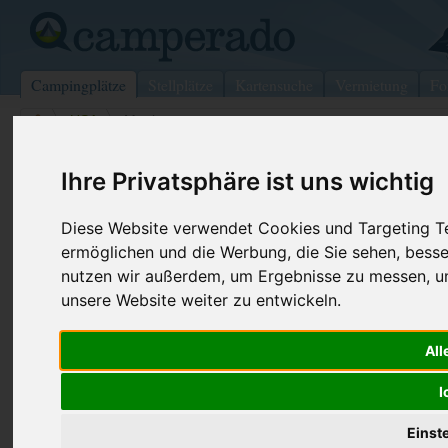
Campingplätze
Stellplätze
Kartensuche
Vermietung
Fo
>
USA
>
Manistte
Manistee/Hemlock
Ihre Privatsphäre ist uns wichtig
Manistte - USA
Diese Website verwendet Cookies und Targeting Tec
ermöglichen und die Werbung, die Sie sehen, besse
Kontaktdaten:
Telefon:
+1 (231)723
nutzen wir außerdem, um Ergebnisse zu messen, 
Manistee/Hemlock
unsere Website weiter zu entwickeln.
Manistte Ranger Dist, 412 Red Apple
All
Rd
49660 Manistte
I
USA
Einst