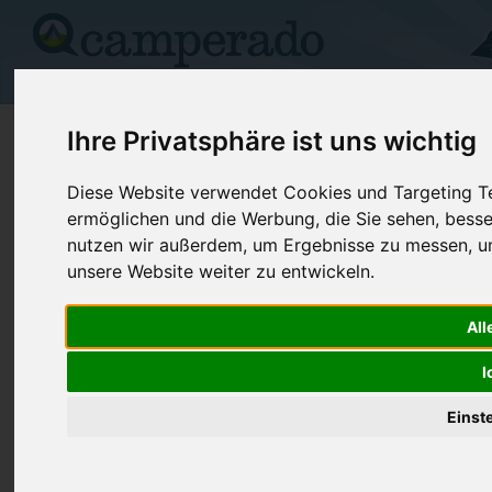
Campingplätze
Stellplätze
Kartensuche
Vermietung
Fo
>
Grossbritannien
>
Manston Court Road
Ihre Privatsphäre ist uns wichtig
Manston Caravan & Camping
Diese Website verwendet Cookies und Targeting Tec
ermöglichen und die Werbung, die Sie sehen, besse
Manston Court Road - Grossbritannien
nutzen wir außerdem, um Ergebnisse zu messen, 
unsere Website weiter zu entwickeln.
Kontaktdaten:
Manston Caravan & Camping
All
Telefon:
+44 (0)184
Manston Court Road
I
CT12 5AU Manston Court Road
Grossbritannien
Einst
Preise
Umgebung
Bilder (0)
Kommenta
Überblick