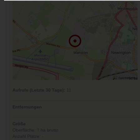
Aufrufe (Letzte 30 Tage):
11
Entfernungen
Größe
Oberfläche: ? ha brutto
Anzahl Plätze: -