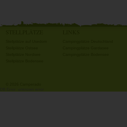
STELLPLÄTZE
LINKS
Stellplätze auf Usedom
Campingplätze Deutschland
Stellplätze Ostsee
Campingplätze Gardasee
Stellplätze Nordsee
Campingplätze Bodensee
Stellplätze Bodensee
© 2026 Camperado
DB Error: unknown error