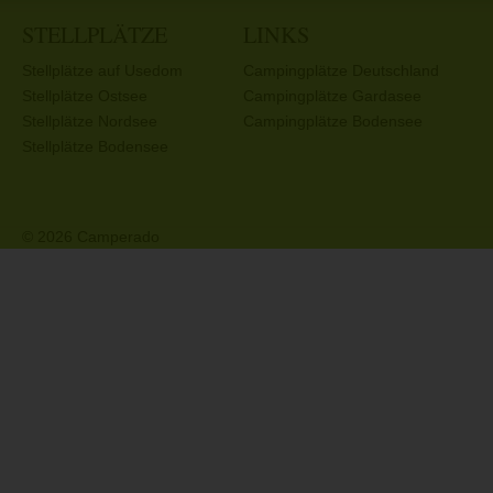
STELLPLÄTZE
LINKS
Stellplätze auf Usedom
Campingplätze Deutschland
Stellplätze Ostsee
Campingplätze Gardasee
Stellplätze Nordsee
Campingplätze Bodensee
Stellplätze Bodensee
© 2026 Camperado