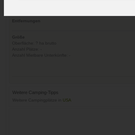
Aufrufe (Letzte 30 Tage):
24
Entfernungen
Größe
Oberfläche: ? ha brutto
Anzahl Plätze: -
Anzahl Mietbare Unterkünfte: -
Weitere Camping-Tipps
Weitere Campingplätze in
USA