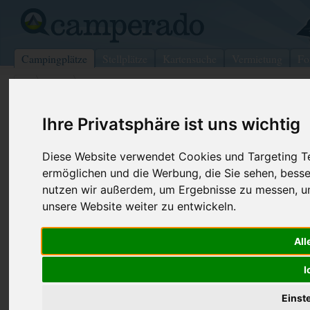
Campingplätze
Stellplätze
Kartensuche
Vermietung
Fo
>
USA
>
McCalla
McCalla Campground
Ihre Privatsphäre ist uns wichtig
McCalla - USA
Diese Website verwendet Cookies und Targeting Tec
ermöglichen und die Werbung, die Sie sehen, besse
Kontaktdaten:
Telefon:
+1 (877)47
nutzen wir außerdem, um Ergebnisse zu messen, 
McCalla Campground
unsere Website weiter zu entwickeln.
22191 HWY 216
All
35111 McCalla
USA
I
Einst
Preise
Umgebung
Bilder (0)
Kommenta
Überblick