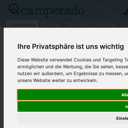
Campingplätze
Stellplätze
Kartensuche
Vermietung
Fo
>
USA
>
New York
>
Ulster
>
Plattekill
Ihre Privatsphäre ist uns wichtig
New York City Tours-Newburgh/Ne
Diese Website verwendet Cookies und Targeting Tec
City North Koa
ermöglichen und die Werbung, die Sie sehen, besse
Plattekill - USA (New York)
nutzen wir außerdem, um Ergebnisse zu messen, 
unsere Website weiter zu entwickeln.
Kontaktdaten:
New York City Tours-Newburgh/New
All
York City North Koa
Telefon:
+1 (845)56
I
Internet:
https://koa
PO Box 134D
(2 Aufrufe)
12568 Plattekill
Einst
USA /
New York