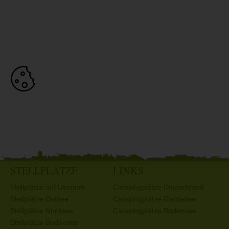
STELLPLÄTZE
LINKS
Stellplätze auf Usedom
Campingplätze Deutschland
Stellplätze Ostsee
Campingplätze Gardasee
Stellplätze Nordsee
Campingplätze Bodensee
Stellplätze Bodensee