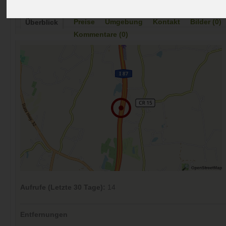
Preise
Umgebung
Kontakt
Bilder (0)
Überblick
Kommentare (0)
Aufrufe (Letzte 30 Tage):
14
Entfernungen