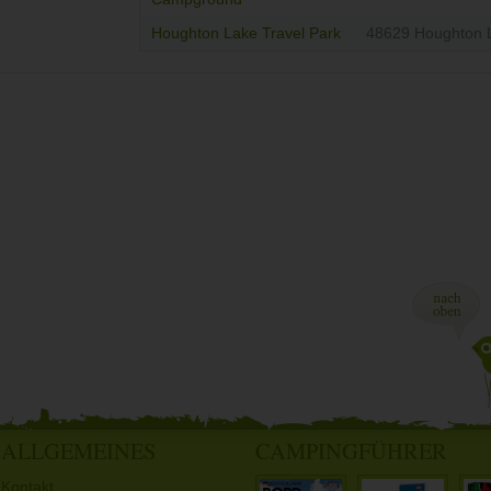
Houghton Lake Travel Park
48629 Houghton 
ALLGEMEINES
CAMPINGFÜHRER
Kontakt