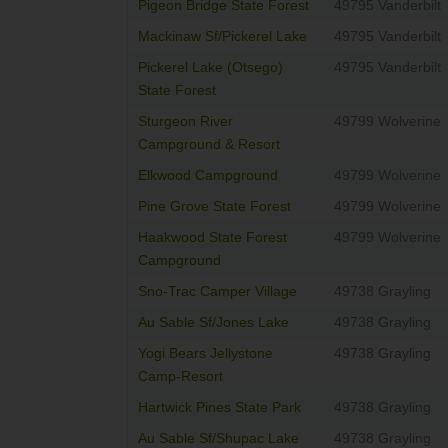
Pigeon Bridge State Forest
49795 Vanderbilt
Mackinaw Sf/Pickerel Lake
49795 Vanderbilt
Pickerel Lake (Otsego)
49795 Vanderbilt
State Forest
Sturgeon River
49799 Wolverine
Campground & Resort
Elkwood Campground
49799 Wolverine
Pine Grove State Forest
49799 Wolverine
Haakwood State Forest
49799 Wolverine
Campground
Sno-Trac Camper Village
49738 Grayling
Au Sable Sf/Jones Lake
49738 Grayling
Yogi Bears Jellystone
49738 Grayling
Camp-Resort
Hartwick Pines State Park
49738 Grayling
Au Sable Sf/Shupac Lake
49738 Grayling