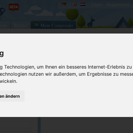
Login
Registrieren
rum
Bücher
Mein Camperado
Ich will...
ig
Druckansicht
Fehler melden
 Technologien, um Ihnen ein besseres Internet-Erlebnis zu
 Technologien nutzen wir außerdem, um Ergebnisse zu mess
Kontakt aufnehmen
Bewerten
wickeln.
Reservierungsanfrage
Eigene Bilder einst
1-6125
Merken
GPS-Koordinaten
gen ändern
.dnr.state.mi.u...
ACSI Campingführer Europa 2024
inkl. ACSI CampingCard Ermässigungskart