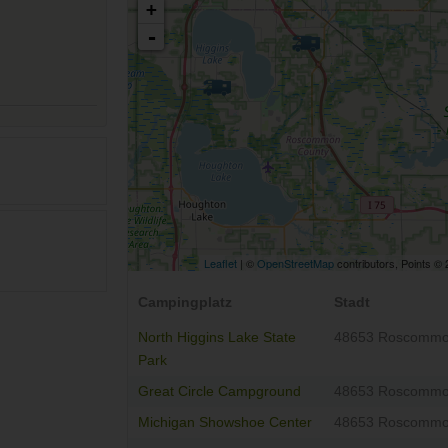
+
-
Leaflet
| ©
OpenStreetMap
contributors, Points ©
Campingplatz
Stadt
North Higgins Lake State
48653 Roscomm
Park
Great Circle Campground
48653 Roscomm
Michigan Showshoe Center
48653 Roscomm