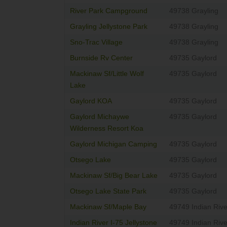
River Park Campground
49738 Grayling
Grayling Jellystone Park
49738 Grayling
Sno-Trac Village
49738 Grayling
Burnside Rv Center
49735 Gaylord
Mackinaw Sf/Little Wolf
49735 Gaylord
Lake
Gaylord KOA
49735 Gaylord
Gaylord Michaywe
49735 Gaylord
Wilderness Resort Koa
Gaylord Michigan Camping
49735 Gaylord
Otsego Lake
49735 Gaylord
Mackinaw Sf/Big Bear Lake
49735 Gaylord
Otsego Lake State Park
49735 Gaylord
Mackinaw Sf/Maple Bay
49749 Indian Rive
Indian River I-75 Jellystone
49749 Indian Rive