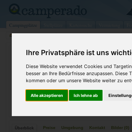
Campingplätze
Stellplätze
Kartensuche
Vermietung
Fo
>
USA
>
Michigan
>
Roscommon
>
Roscommon
North Higgins Lake
Ihre Privatsphäre ist uns wicht
Roscommon - USA (Michigan)
Diese Website verwendet Cookies und Targeting
besser an Ihre Bedürfnisse anzupassen. Diese
Kontaktdaten:
kommen oder um unsere Website weiter zu ent
North Higgins Lake
Telefon:
+1 (989)82
Alle akzeptieren
Ich lehne ab
Einstellun
11747 N Higgins Lake Dr
Internet:
https://www2
48653 Roscommon
(5 Aufrufe)
USA /
Michigan
Preise
Umgebung
Kontakt
Bilder (0)
Überblick