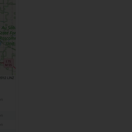
 2012 LINZ
on
on
on