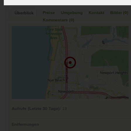
Preise
Umgebung
Kontakt
Bilder (0)
Überblick
Kommentare (0)
Aufrufe (Letzte 30 Tage):
19
Entfernungen