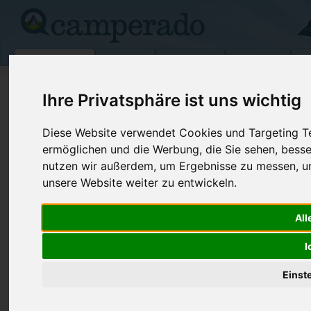
Campingplätze
Stellplätze
Kartensuche
Vermietung
Fo
>
USA
>
Wyoming
>
Lincoln
>
Newport
Ihre Privatsphäre ist uns wichtig
Outdoor Resorts Pacific Shores Mot
Diese Website verwendet Cookies und Targeting Tec
Resort
ermöglichen und die Werbung, die Sie sehen, besse
nutzen wir außerdem, um Ergebnisse zu messen, 
Newport - USA (Oregon)
unsere Website weiter zu entwickeln.
Kontaktdaten:
All
Outdoor Resorts Pacific Shores
Motorcoach Resort
Telefon:
+1 (800)33
I
Internet:
https://psm
6225 N Coast HWY 101
Einst
(2 Aufrufe)
97365 Newport
USA /
Oregon