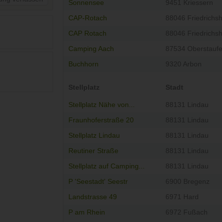
Sonnensee
9451 Kriessern
CAP-Rotach
88046 Friedrichs
CAP Rotach
88046 Friedrichs
Camping Aach
87534 Oberstauf
Buchhorn
9320 Arbon
Stellplatz
Stadt
Stellplatz Nähe von...
88131 Lindau
Fraunhoferstraße 20
88131 Lindau
Stellplatz Lindau
88131 Lindau
Reutiner Straße
88131 Lindau
Stellplatz auf Camping...
88131 Lindau
P 'Seestadt' Seestr
6900 Bregenz
Landstrasse 49
6971 Hard
P am Rhein
6972 Fußach