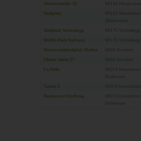
Stockenweiler 32
88138 Hergenswei
Stellplatz
88142 Wasserbur
(Bodensee)
Stellplatz Scheidegg
88175 Scheidegg
WoMo-Park Kurhaus
88175 Scheidegg
Wohnmobilstellplatz Mathis
6850 Dornbirn
Obere Härte 27
6850 Dornbirn
Fa.Kölle
88079 Kressbron
Bodensee
Tunau 4
88079 Kressbron
Restaurant Dorfkrug
88079 Kressbron
Bodensee