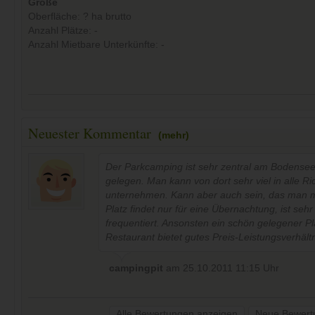
Größe
Oberfläche: ? ha brutto
Anzahl Plätze: -
Anzahl Mietbare Unterkünfte: -
Neuester Kommentar
(mehr)
Der Parkcamping ist sehr zentral am Bodensee
gelegen. Man kann von dort sehr viel in alle R
unternehmen. Kann aber auch sein, das man m
Platz findet nur für eine Übernachtung, ist sehr
frequentiert. Ansonsten ein schön gelegener Pl
Restaurant bietet gutes Preis-Leistungsverhältn
campingpit
am
25.10.2011 11:15
Uhr
Alle Bewertungen anzeigen
Neue Bewert