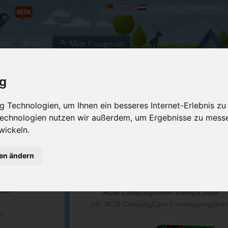
Login
Registrieren
rum
Bücher
Mein Camperado
ig
Ich will...
 Technologien, um Ihnen ein besseres Internet-Erlebnis zu
Druckansicht
Fehler melden
 Technologien nutzen wir außerdem, um Ergebnisse zu mess
Kontakt aufnehmen
Bewerten
wickeln.
Reservierungsanfrage
Eigene Bilder einst
gen ändern
6
Merken
GPS-Koordinaten
06
ark-
ACSI Campingführer Europa 2024
/
inkl. ACSI CampingCard Ermässigungskart
)