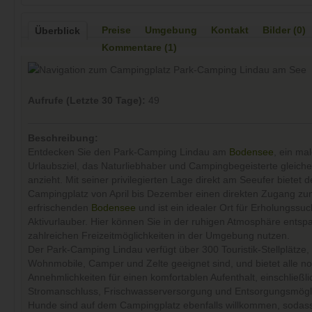
Preise
Umgebung
Kontakt
Bilder (0)
Überblick
Kommentare (1)
Aufrufe (Letzte 30 Tage):
49
Beschreibung:
Entdecken Sie den Park-Camping Lindau am
Bodensee
, ein ma
Urlaubsziel, das Naturliebhaber und Campingbegeisterte gleic
anzieht. Mit seiner privilegierten Lage direkt am Seeufer bietet d
Campingplatz von April bis Dezember einen direkten Zugang z
erfrischenden
Bodensee
und ist ein idealer Ort für Erholungss
Aktivurlauber. Hier können Sie in der ruhigen Atmosphäre entsp
zahlreichen Freizeitmöglichkeiten in der Umgebung nutzen.
Der Park-Camping Lindau verfügt über 300 Touristik-Stellplätze, 
Wohnmobile, Camper und Zelte geeignet sind, und bietet alle n
Annehmlichkeiten für einen komfortablen Aufenthalt, einschließli
Stromanschluss, Frischwasserversorgung und Entsorgungsmögli
Hunde sind auf dem Campingplatz ebenfalls willkommen, sodass