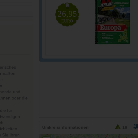
26,95
EURO
lerisches
hermaßen
er
um
uchende und
annen oder die
die für
otwendigen
ch
Umkreisinformationen
16
chkeiten.
 Sie Ihren