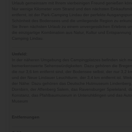
Urlaub gemeinsam mit Ihrem vierbeinigen Freund genießen kön
Nur wenige Kilometer vom Strand und den nächsten Einkaufsmög
entfernt, ist der Park-Camping Lindau der perfekte Ausgangspun
Schönheit des Bodensees und die umliegende Region zu erkun
Sie Ihren nächsten Urlaub zu einem unvergesslichen Erlebnis u
die einzigartige Kombination aus Natur, Kultur und Entspannung
Camping Lindau.
Umfeld:
In der näheren Umgebung des Campingplatzes befinden sich m
bemerkenswerte Sehenswürdigkeiten. Dazu gehören die Bregenz
die nur 3,6 km entfernt sind, der Bodensee selbst, der nur 3,2 km 
und der Neue Lindauer Leuchtturm, der 3,4 km entfernt ist. Weite
der Nähe: Dazu gehören das Deutsche Hutmuseum Lindenberg, 
Dornbirn, der Affenberg Salem, das Ravensburger Spieleland, d
Konstanz, das Pfahlbaumuseum in Unteruhldingen und das Auto
Museum
Entfernungen