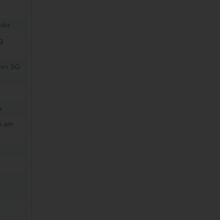
ler
g
hen SG
n
n am