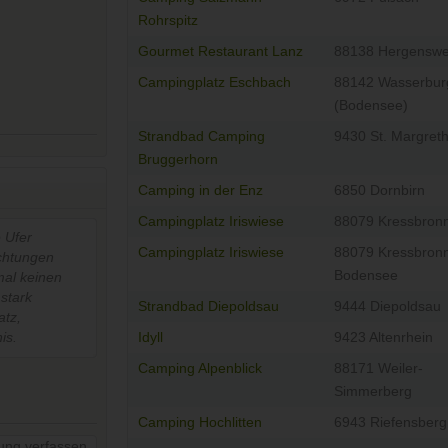
Rohrspitz
Gourmet Restaurant Lanz
88138 Hergenswei
Campingplatz Eschbach
88142 Wasserbur
(Bodensee)
Strandbad Camping
9430 St. Margret
Bruggerhorn
Camping in der Enz
6850 Dornbirn
Campingplatz Iriswiese
88079 Kressbron
 Ufer
Campingplatz Iriswiese
88079 Kressbron
ichtungen
Bodensee
al keinen
 stark
Strandbad Diepoldsau
9444 Diepoldsau
atz,
Idyll
9423 Altenrhein
is.
Camping Alpenblick
88171 Weiler-
Simmerberg
Camping Hochlitten
6943 Riefensberg
ung verfassen