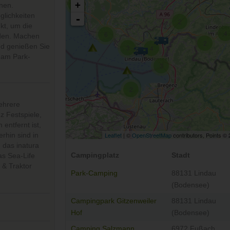
3
+
nen.
lichkeiten
-
2
kt, um die
4
6
den. Machen
2
nd genießen Sie
3
4
 am Park-
3
2
ehrere
 Festspiele,
entfernt ist,
Leaflet
| ©
OpenStreetMap
contributors, Points ©
rhin sind in
3
das inatura
Campingplatz
Stadt
as Sea-Life
 & Traktor
Park-Camping
88131 Lindau
(Bodensee)
Campingpark Gitzenweiler
88131 Lindau
Hof
(Bodensee)
Camping Salzmann
6972 Fußach