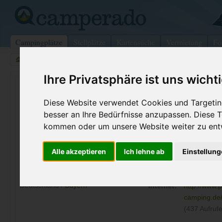
Campingplätze
Stellplätze
Kartensuche
Vermietung
Fo
>
Deutschland
>
Bayern
>
Schwaben
>
Lindau
Ihre Privatsphäre ist uns wicht
Park-Camping Lindau am See
Diese Website verwendet Cookies und Targeting
Lindau - Deutschland (Bayern)
besser an Ihre Bedürfnisse anzupassen. Diese
kommen oder um unsere Website weiter zu ent
Kontaktdaten:
Park-Camping Lindau am See
Alle akzeptieren
Ich lehne ab
Einstellun
Telefon:
08382/7223
Fraunhoferstraße 20
Fax:
08382/9761
88131
Lindau
Deutschland /
Bayern
Internet:
http://www.p
camping.de
(437 Aufrufe