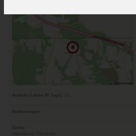
Kommentare (0)
Aufrufe (Letzte 30 Tage):
21
Entfernungen
Größe
Oberfläche: ? ha brutto