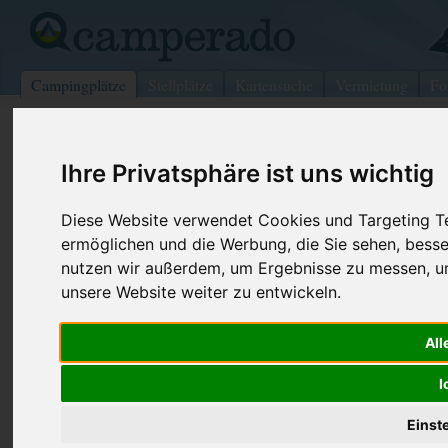
Campingplätze
Stellplätze
Kartensuche
Vermietung
Fo
>
USA
>
West Virginia
>
Harrison
>
Biloxi
Ihre Privatsphäre ist uns wichtig
Parkers Landing Rv Park
Biloxi - USA (Mississippi)
Diese Website verwendet Cookies und Targeting Tec
ermöglichen und die Werbung, die Sie sehen, besse
Kontaktdaten:
nutzen wir außerdem, um Ergebnisse zu messen, 
Parkers Landing Rv Park
unsere Website weiter zu entwickeln.
Telefon:
+1 (228)39
7577 E Oaklawn Rd
Internet:
https://park
All
39532 Biloxi
(1 Aufrufe)
USA /
Mississippi
I
Einst
Preise
Umgebung
Kontakt
Bilder (0)
Überblick