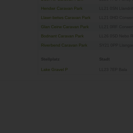
Hendwr Caravan Park
LL21 0SN Llandril
Llawr-betws Caravan Park
LL21 0HD Corwe
Glan Ceirw Caravan Park
LL21 0RF Corwe
Bodnant Caravan Park
LL26 0SD Nebo 
Riverbend Caravan Park
SY21 0PP Llanga
Stellplatz
Stadt
Lake Gravel P
LL23 7EP Bala