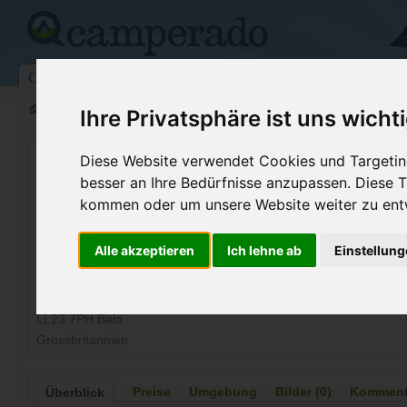
Campingplätze
Stellplätze
Kartensuche
Vermietung
Fo
>
Grossbritannien
>
Bala
Ihre Privatsphäre ist uns wicht
Pen Y Bont Touring Park
Diese Website verwendet Cookies und Targeting
besser an Ihre Bedürfnisse anzupassen. Diese
Bala - Grossbritannien
kommen oder um unsere Website weiter zu ent
Kontaktdaten:
Alle akzeptieren
Ich lehne ab
Einstellun
Pen Y Bont Touring Park
Telefon:
+44 (0)167
Llangynog Road
Fax:
01678 5200
LL23 7PH Bala
Grossbritannien
Preise
Umgebung
Bilder (0)
Kommenta
Überblick