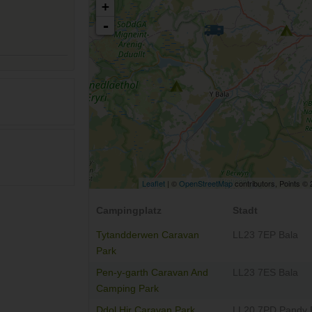
+
-
Leaflet
| ©
OpenStreetMap
contributors, Points ©
Campingplatz
Stadt
Tytandderwen Caravan
LL23 7EP Bala
Park
Pen-y-garth Caravan And
LL23 7ES Bala
Camping Park
Ddol Hir Caravan Park
LL20 7PD Pandy