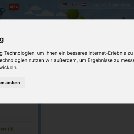
Login
Registrieren
rum
Bücher
Mein Camperado
ig
Ich will...
 Technologien, um Ihnen ein besseres Internet-Erlebnis zu
 Technologien nutzen wir außerdem, um Ergebnisse zu mess
Druckansicht
Fehler melden
wickeln.
Merken
Bewerten
gen ändern
Eigene Bilder einst
8 520549
GPS-Koordinaten
06
re (0)