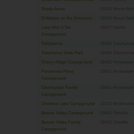
Shady Acres
18343 Mount Beth
Driftstone on the Delaware
18343 Mount Beth
Lake Moc A Tek
18427 Hamlin
Campground
Tobyhanna
18466 Tobyhanna
Tobyhanna State Park
18466 Tobyhanna
Cherry Ridge Campground
18431 Honesdale
Ponderosa Pines
18431 Honesdale
Campground
Countryside Family
18431 Honesdale
Campground
Chestnut Lake Campground
18322 Brodheadsv
Beaver Valley Campground
18942 Ottsville
Beaver Valley Family
18942 Ottsville
Campground