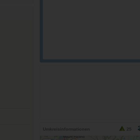
26,95
EURO
Umkreisinformationen
25