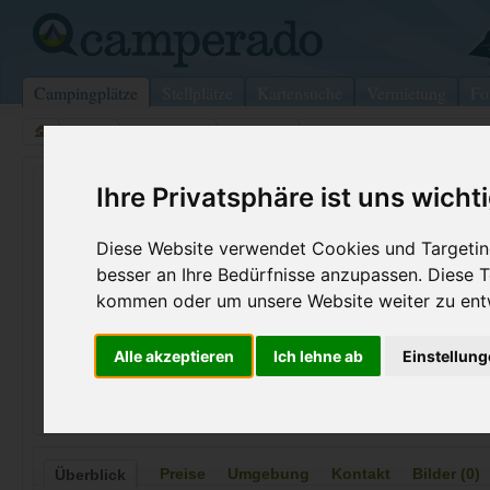
Campingplätze
Stellplätze
Kartensuche
Vermietung
Fo
>
USA
>
Wisconsin
>
Monroe
>
Stroudsburg
Pocono Vacation Park
Ihre Privatsphäre ist uns wicht
Stroudsburg - USA (Pennsylvania)
Diese Website verwendet Cookies und Targeting
besser an Ihre Bedürfnisse anzupassen. Diese
Kontaktdaten:
kommen oder um unsere Website weiter zu ent
Pocono Vacation Park
Telefon:
+1 (570)42
Alle akzeptieren
Ich lehne ab
Einstellun
RR 5 5214 Shafer Schoolhouse Rd
Internet:
http://www.
18360 Stroudsburg
(2 Aufrufe)
USA /
Pennsylvania
Preise
Umgebung
Kontakt
Bilder (0)
Überblick