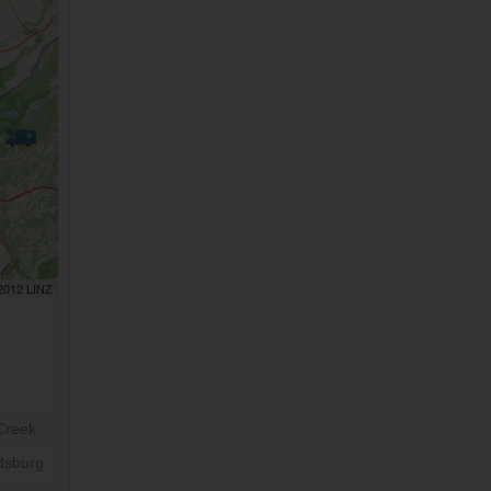
 2012 LINZ
Creek
dsburg