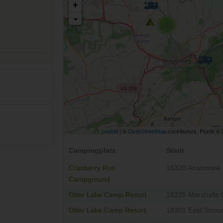
+
-
2
Leaflet
| ©
OpenStreetMap
contributors, Points ©
Campingplatz
Stadt
Cranberry Run
18320 Analomink
Campground
Otter Lake Camp-Resort
18335 Marshalls 
Otter Lake Camp Resort
18301 East Strou