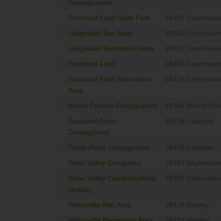
Campgrounds
Promised Land State Park
18426 Greentown
Ledgedale Rec Area
18426 Greentown
Ledgedale Recreation Area
18426 Greentown
Promised Land
18426 Greentown
Ironwood Point Recreation
18426 Greentown
Area
Mount Pocono Campground
18344 Mount Poc
Secluded Acres
18438 Lakeville
Campground
Three Pines Campground
18438 Lakeville
Silver Valley Campsites
18353 Saylorsbur
Silver Valley Campsites/Best
18353 Saylorsbur
Holiday
Wilsonville Rec Area
18428 Hawley
Wilsonville Recreation Area
18428 Hawley