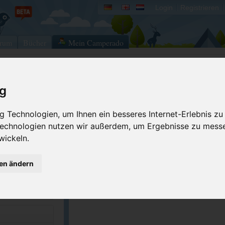
Login
Registrieren
rum
Bücher
Mein Camperado
Ich will...
ig
Druckansicht
Fehler melden
 Technologien, um Ihnen ein besseres Internet-Erlebnis zu
Kontakt aufnehmen
Bewerten
 Technologien nutzen wir außerdem, um Ergebnisse zu mess
wickeln.
Reservierungsanfrage
Eigene Bilder einst
4-2587
Merken
GPS-Koordinaten
gen ändern
poconovacationpa...
ACSI Campingführer Europa 2024
inkl. ACSI CampingCard Ermässigungskart