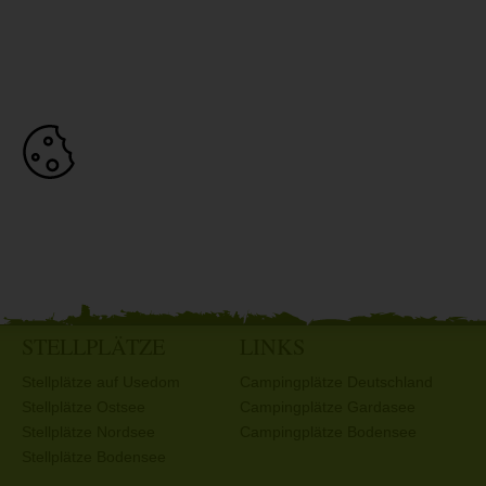
STELLPLÄTZE
LINKS
Stellplätze auf Usedom
Campingplätze Deutschland
Stellplätze Ostsee
Campingplätze Gardasee
Stellplätze Nordsee
Campingplätze Bodensee
Stellplätze Bodensee