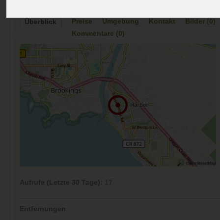
Preise
Umgebung
Kontakt
Bilder (0)
Überblick
Kommentare (0)
Aufrufe (Letzte 30 Tage):
17
Entfernungen