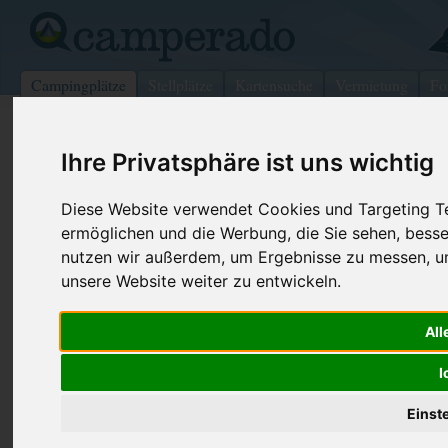
Campingplätze
Stellplätze
Kartensuche
Vermietung
Fo
>
USA
>
Oregon
>
Curry
>
Brookings
Ihre Privatsphäre ist uns wichtig
Port Of Brookings Harbor Beachfro
Diese Website verwendet Cookies und Targeting Tec
Park
ermöglichen und die Werbung, die Sie sehen, besse
Brookings - USA (Oregon)
nutzen wir außerdem, um Ergebnisse zu messen, 
unsere Website weiter zu entwickeln.
Kontaktdaten:
Port Of Brookings Harbor Beachfront
All
Rv Park
Telefon:
+1 (541)46
I
Internet:
http://www.b
PO Box 848
(15 Aufrufe)
97415 Brookings
Einst
USA /
Oregon