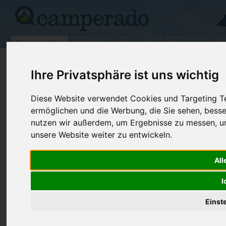
Campingplätze
Stellplätze
Kartensuche
Vermietung
Fo
>
Italien
>
Sizilien
>
Enna
>
Enna
Ihre Privatsphäre ist uns wichtig
Residence Il Mandorleto
Diese Website verwendet Cookies und Targeting Tec
Enna - Italien (Sizilien)
ermöglichen und die Werbung, die Sie sehen, besse
nutzen wir außerdem, um Ergebnisse zu messen, 
Kontaktdaten:
unsere Website weiter zu entwickeln.
Residence Il Mandorleto
Contrada Gerace
Telefon:
+39093554
All
94100
Enna
Fax:
+39 0935 5
Italien /
Sizilien
I
Internet:
http://www.i
Einst
(90 Aufrufe)