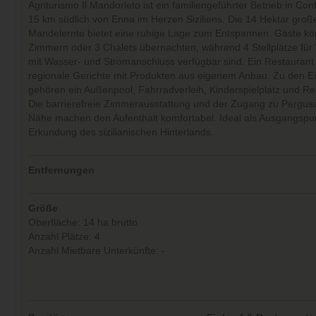
Agriturismo Il Mandorleto ist ein familiengeführter Betrieb in Co
15 km südlich von Enna im Herzen Siziliens. Die 14 Hektar groß
Mandelernte bietet eine ruhige Lage zum Entspannen. Gäste kö
Zimmern oder 3 Chalets übernachten, während 4 Stellplätze fü
mit Wasser- und Stromanschluss verfügbar sind. Ein Restaurant 
regionale Gerichte mit Produkten aus eigenem Anbau. Zu den E
gehören ein Außenpool, Fahrradverleih, Kinderspielplatz und Rei
Die barrierefreie Zimmerausstattung und der Zugang zu Pergus
Nähe machen den Aufenthalt komfortabel. Ideal als Ausgangspu
Erkundung des sizilianischen Hinterlands.
Entfernungen
Größe
Oberfläche: 14 ha brutto
Anzahl Plätze: 4
Anzahl Mietbare Unterkünfte: -