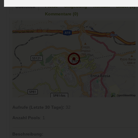
Preise
Umgebung
Kontakt
Bilder (0)
Überblick
Kommentare (0)
Aufrufe (Letzte 30 Tage):
32
Anzahl Pools
: 1
Beschreibung: