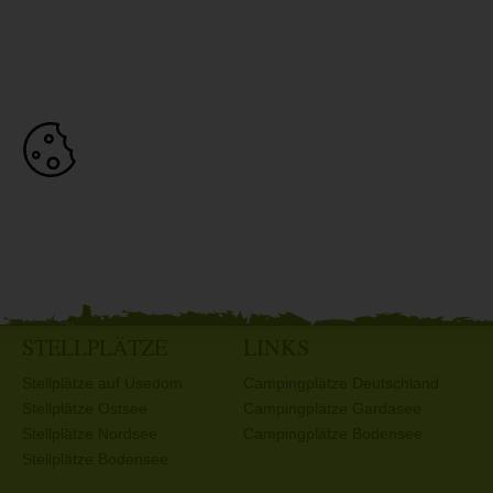
STELLPLÄTZE
LINKS
Stellplätze auf Usedom
Campingplätze Deutschland
Stellplätze Ostsee
Campingplätze Gardasee
Stellplätze Nordsee
Campingplätze Bodensee
Stellplätze Bodensee