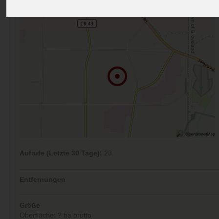
Kommentare (0)
Aufrufe (Letzte 30 Tage):
23
Entfernungen
Größe
Oberfläche: ? ha brutto