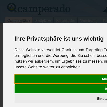
Campingplätze
Stellplätze
Kartensuche
Vermietung
Fo
>
USA
>
New York
>
Livingston
>
Mount Morris
Ihre Privatsphäre ist uns wichtig
Ridge Campsite
Diese Website verwendet Cookies und Targeting Tec
Mount Morris - USA (New York)
ermöglichen und die Werbung, die Sie sehen, besse
nutzen wir außerdem, um Ergebnisse zu messen, 
Kontaktdaten:
unsere Website weiter zu entwickeln.
Ridge Campsite
Telefon:
+1 (585)65
6920 Mt Morris Munda Rd Rte 408
All
Internet:
https://ther
14510 Mount Morris
(12 Aufrufe)
I
USA /
New York
Einst
Preise
Umgebung
Kontakt
Bilder (0)
Überblick