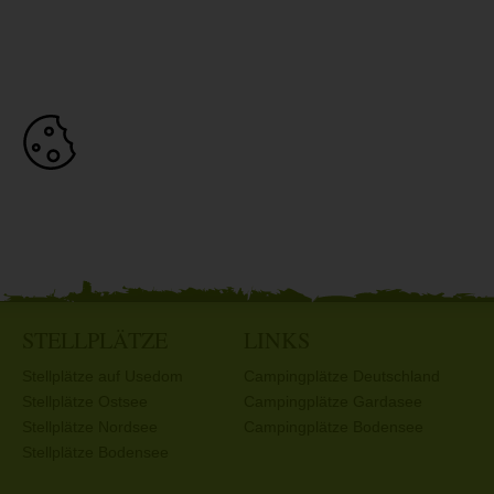
STELLPLÄTZE
LINKS
Stellplätze auf Usedom
Campingplätze Deutschland
Stellplätze Ostsee
Campingplätze Gardasee
Stellplätze Nordsee
Campingplätze Bodensee
Stellplätze Bodensee