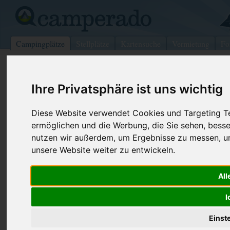
Campingplätze
Stellplätze
Kartensuche
Vermietung
Fo
>
USA
>
Virginia
>
Warren
>
Vicksburg
Ihre Privatsphäre ist uns wichtig
River Town Campground
Vicksburg - USA (Mississippi)
Diese Website verwendet Cookies und Targeting Tec
ermöglichen und die Werbung, die Sie sehen, besse
Kontaktdaten:
nutzen wir außerdem, um Ergebnisse zu messen, 
River Town Campground
unsere Website weiter zu entwickeln.
Telefon:
+1 (601)63
5900 HWY 61 S
Internet:
https://www.v
All
39180 Vicksburg
(3 Aufrufe)
USA /
Mississippi
I
Einst
Preise
Umgebung
Kontakt
Bilder (0)
Überblick