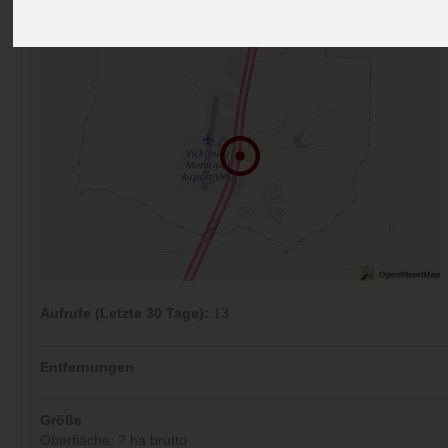
Kommentare (0)
Aufrufe (Letzte 30 Tage):
13
Entfernungen
Größe
Oberfläche: ? ha brutto