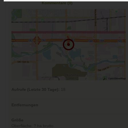
Kommentare (0)
Aufrufe (Letzte 30 Tage):
18
Entfernungen
Größe
Oberfläche: ? ha brutto