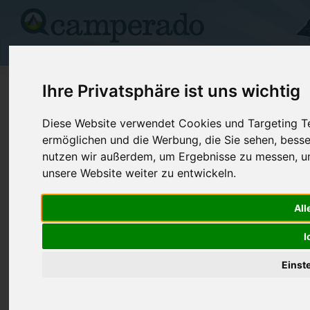
Campingplätze
Stellplätze
Kartensuche
Vermietung
Fo
>
USA
>
Oklahoma
>
Oklahoma
>
Oklahoma City
Ihre Privatsphäre ist uns wichtig
Rockwell Rv Park
Diese Website verwendet Cookies und Targeting Tec
ermöglichen und die Werbung, die Sie sehen, besse
Oklahoma City - USA (Oklahoma)
nutzen wir außerdem, um Ergebnisse zu messen, 
unsere Website weiter zu entwickeln.
Kontaktdaten:
Rockwell Rv Park
All
Telefon:
+1 (405)78
720 S Rockwell
Internet:
https://rock
I
73128 Oklahoma City
(75 Aufrufe)
USA /
Oklahoma
Einst
Preise
Umgebung
Kontakt
Bilder (0)
Überblick