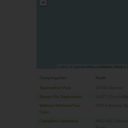
-
Leaflet
| ©
OpenStreetMap
contributors, Points ©
Campingplatz
Stadt
Sparrowfoot Park
64735 Warsaw
Meyers Rv Superstores
14427 Churchville
Wallowa Whitman/Two
97814 Medical Sp
Color
Campismo Valsereno
4860-431 Cabece
Basto