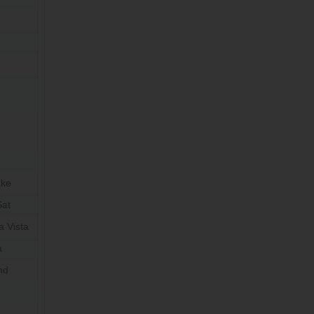
ake
at
 Vista
a
nd