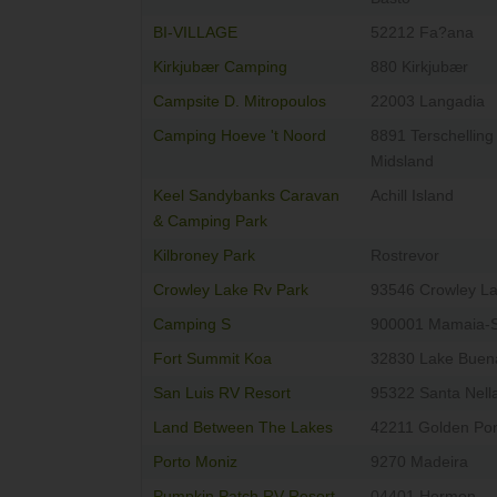
BI-VILLAGE
52212 Fa?ana
Kirkjubær Camping
880 Kirkjubær
Campsite D. Mitropoulos
22003 Langadia
Camping Hoeve 't Noord
8891 Terschelling
Midsland
Keel Sandybanks Caravan
Achill Island
& Camping Park
Kilbroney Park
Rostrevor
Crowley Lake Rv Park
93546 Crowley L
Camping S
900001 Mamaia-S
Fort Summit Koa
32830 Lake Buena
San Luis RV Resort
95322 Santa Nell
Land Between The Lakes
42211 Golden Po
Porto Moniz
9270 Madeira
Pumpkin Patch RV Resort
04401 Hermon