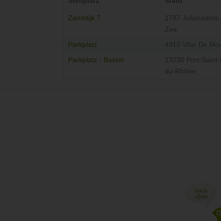
Stellplatz
Stadt
Zanddijk 7
1787 Julianadorp
Zee
Parkplatz
4910 Vilar De Mo
Parkplatz - Bassin
13230 Port-Saint-
du-Rhône