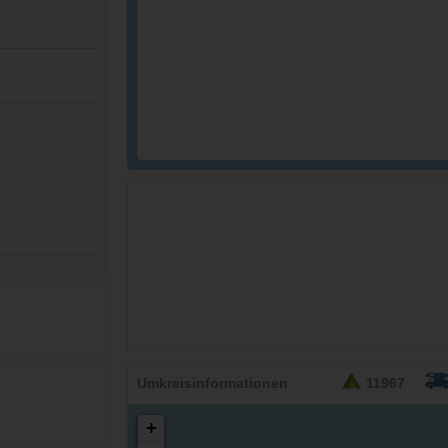
26,95
EURO
Umkreisinformationen
11967
+