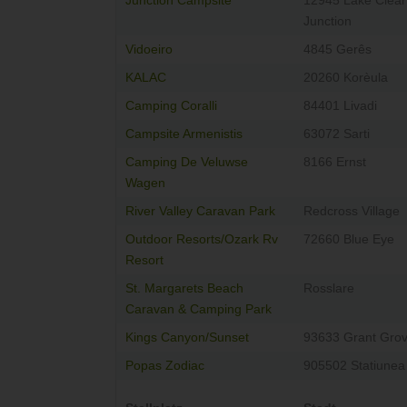
Junction Campsite
12945 Lake Clear
Junction
Vidoeiro
4845 Gerês
KALAC
20260 Korèula
Camping Coralli
84401 Livadi
Campsite Armenistis
63072 Sarti
Camping De Veluwse
8166 Ernst
Wagen
River Valley Caravan Park
Redcross Village
Outdoor Resorts/Ozark Rv
72660 Blue Eye
Resort
St. Margarets Beach
Rosslare
Caravan & Camping Park
Kings Canyon/Sunset
93633 Grant Gro
Popas Zodiac
905502 Statiunea 