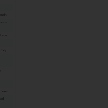
ttola
hasm
llage
 City
k
Pines
atl