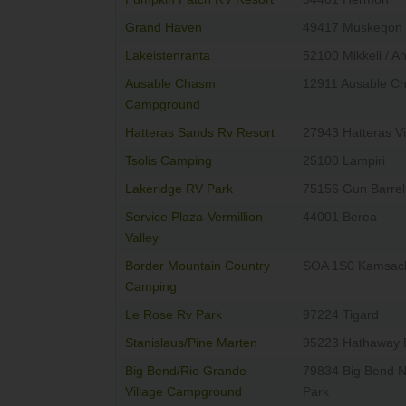
Grand Haven
49417 Muskegon
Lakeistenranta
52100 Mikkeli / An
Ausable Chasm
12911 Ausable C
Campground
Hatteras Sands Rv Resort
27943 Hatteras Vi
Tsolis Camping
25100 Lampiri
Lakeridge RV Park
75156 Gun Barrel
Service Plaza-Vermillion
44001 Berea
Valley
Border Mountain Country
SOA 1S0 Kamsac
Camping
Le Rose Rv Park
97224 Tigard
Stanislaus/Pine Marten
95223 Hathaway 
Big Bend/Rio Grande
79834 Big Bend N
Village Campground
Park