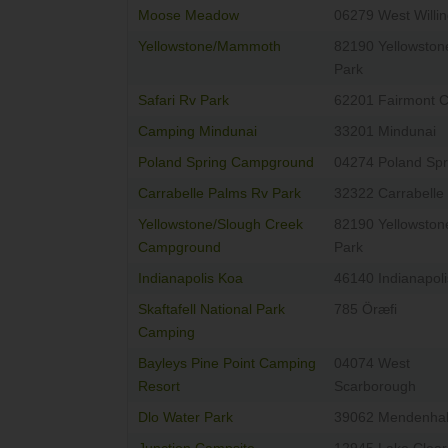
Moose Meadow
06279 West Willi
Yellowstone/Mammoth
82190 Yellowston
Park
Safari Rv Park
62201 Fairmont C
Camping Mindunai
33201 Mindunai
Poland Spring Campground
04274 Poland Spr
Carrabelle Palms Rv Park
32322 Carrabelle
Yellowstone/Slough Creek
82190 Yellowston
Campground
Park
Indianapolis Koa
46140 Indianapoli
Skaftafell National Park
785 Öræfi
Camping
Bayleys Pine Point Camping
04074 West
Resort
Scarborough
Dlo Water Park
39062 Mendenhal