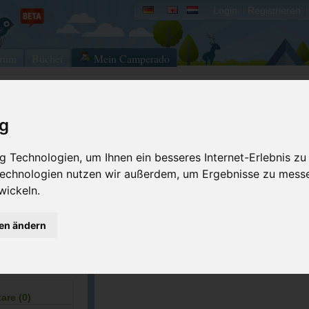
Login
Registrieren
rum
Bücher
Mein Camperado
Ich will...
ig
Druckansicht
Fehler melden
 Technologien, um Ihnen ein besseres Internet-Erlebnis zu
Merken
Bewerten
 Technologien nutzen wir außerdem, um Ergebnisse zu mess
9-6402
wickeln.
Eigene Bilder einst
gen ändern
ACSI Campingführer Europa 2024
inkl. ACSI CampingCard Ermässigungskart
re (0)