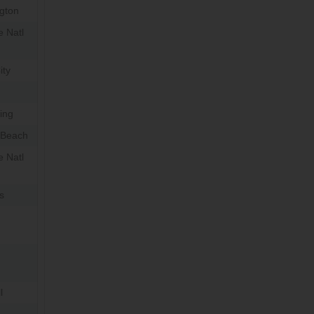
ngton
e Natl
ity
ing
 Beach
e Natl
s
l