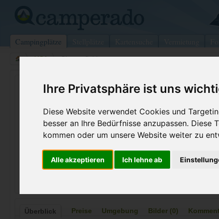
Campingplätze
Stellplätze
Kartensuche
Vermietung
Fo
>
USA
>
Chesterfield
Roseville Rv Center
Ihre Privatsphäre ist uns wicht
Chesterfield - USA
Diese Website verwendet Cookies und Targeting
besser an Ihre Bedürfnisse anzupassen. Diese
Kontaktdaten:
Telefon:
+1 (800)94
kommen oder um unsere Website weiter zu ent
Roseville Rv Center
Alle akzeptieren
Ich lehne ab
Einstellun
49685 Gratiot Ave
48051 Chesterfield
USA
Preise
Umgebung
Bilder (0)
Kommenta
Überblick