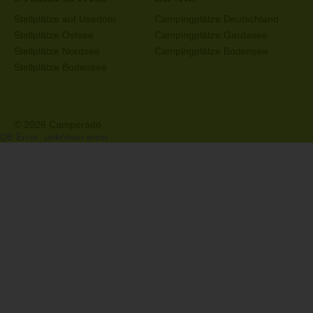
Stellplätze auf Usedom
Campingplätze Deutschland
Stellplätze Ostsee
Campingplätze Gardasee
Stellplätze Nordsee
Campingplätze Bodensee
Stellplätze Bodensee
© 2026 Camperado
DB Error: unknown error