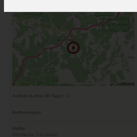
Kommentare (0)
Aufrufe (Letzte 30 Tage):
12
Entfernungen
Größe
Oberfläche: ? ha brutto