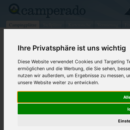
Campingplätze
Stellplätze
Kartensuche
Vermietung
Fo
>
USA
>
Virginia
>
Greene
>
Wind Ridge
Ihre Privatsphäre ist uns wichtig
Ryerson Station
Wind Ridge - USA (Pennsylvania)
Diese Website verwendet Cookies und Targeting Tec
ermöglichen und die Werbung, die Sie sehen, besse
nutzen wir außerdem, um Ergebnisse zu messen, 
Kontaktdaten:
unsere Website weiter zu entwickeln.
Ryerson Station
Telefon:
+1 (724)42
RR 1 Box 77
All
Internet:
https://penn
15380 Wind Ridge
(1 Aufrufe)
I
USA /
Pennsylvania
Einst
Preise
Umgebung
Kontakt
Bilder (0)
Überblick