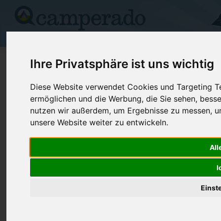
Campingplätze
Stellplätze
Kartensuche
Vermietung
Fo
>
Kanada
>
Lloydminster
Ihre Privatsphäre ist uns wichtig
Sandy Beach Regional Park
Diese Website verwendet Cookies und Targeting Tec
ermöglichen und die Werbung, die Sie sehen, besse
Lloydminster - Kanada
nutzen wir außerdem, um Ergebnisse zu messen, 
unsere Website weiter zu entwickeln.
Kontaktdaten:
Sandy Beach Regional Park
All
Jim Utley
Telefon:
(+1) 780 87
Box 2275
I
Internet:
https://www.
S9V 1S6 Lloydminster
(4 Aufrufe)
Kanada
Einst
Preise
Umgebung
Kontakt
Bilder (0)
Überblick