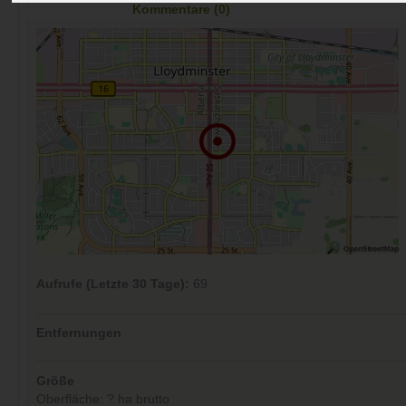
Kommentare (0)
Aufrufe (Letzte 30 Tage):
69
Entfernungen
Größe
Oberfläche: ? ha brutto