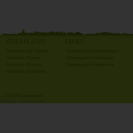
STELLPLÄTZE
LINKS
Stellplätze auf Usedom
Campingplätze Deutschland
Stellplätze Ostsee
Campingplätze Gardasee
Stellplätze Nordsee
Campingplätze Bodensee
Stellplätze Bodensee
© 2026 Camperado
DB Error: unknown error