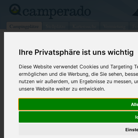
Campingplätze
Stellplätze
Kartensuche
Vermietung
Fo
>
USA
>
New Hampshire
>
Grafton
>
Warren
Ihre Privatsphäre ist uns wichtig
Scenic View Campground
Warren - USA (New Hampshire)
Diese Website verwendet Cookies und Targeting Tec
ermöglichen und die Werbung, die Sie sehen, besse
Kontaktdaten:
nutzen wir außerdem, um Ergebnisse zu messen, 
Scenic View Campground
unsere Website weiter zu entwickeln.
Telefon:
+1 (603)76
193 Aa S Main St
All
Internet:
https://sce
03279 Warren
USA /
New Hampshire
I
Einst
Preise
Umgebung
Kontakt
Bilder (0)
Überblick