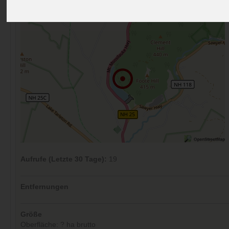
Kommentare (0)
Aufrufe (Letzte 30 Tage):
19
Entfernungen
Größe
Oberfläche: ? ha brutto