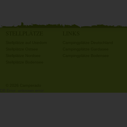
STELLPLÄTZE
LINKS
Stellplätze auf Usedom
Campingplätze Deutschland
Stellplätze Ostsee
Campingplätze Gardasee
Stellplätze Nordsee
Campingplätze Bodensee
Stellplätze Bodensee
© 2026 Camperado
DB Error: unknown error